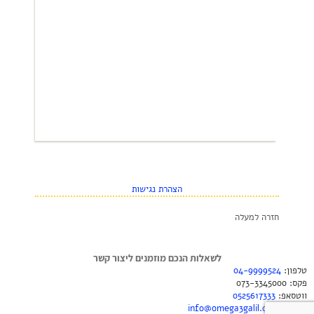
הצהרת נגישות
חזרה למעלה
לשאלות הנכם מוזמנים ליצור קשר
טלפון:
04-9999524
פקס: 073-3345000
ווטסאפ:
0525617333
למידע:
info@omega3galil.com