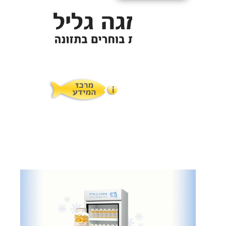
תופעות לוואי
המלצות תזונת אומגה
מוצרים ושרותים
מרכז המטפלים
אומגה 3 גליל טרייה מהמקרר
מרכז המידע
סדנאות והרצאות
ויטמין E גליל
שמן MCT KETOIL
מגנזיום טאורט
פרוטוקול אומגה