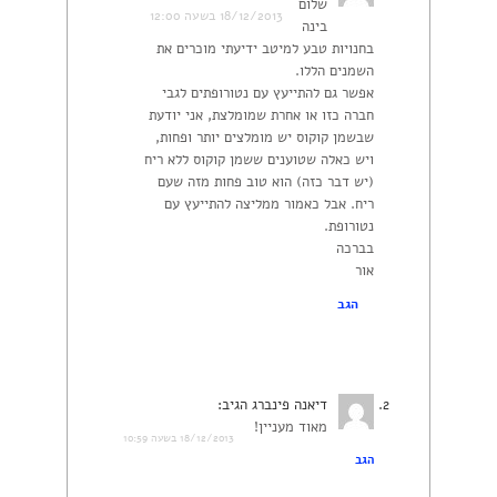
שלום
18/12/2013 בשעה 12:00
בינה
בחנויות טבע למיטב ידיעתי מוכרים את
השמנים הללו.
אפשר גם להתייעץ עם נטורופתים לגבי
חברה כזו או אחרת שמומלצת, אני יודעת
שבשמן קוקוס יש מומלצים יותר ופחות,
ויש כאלה שטוענים ששמן קוקוס ללא ריח
(יש דבר כזה) הוא טוב פחות מזה שעם
ריח. אבל כאמור ממליצה להתייעץ עם
נטורופת.
בברכה
אור
הגב
דיאנה פינברג
הגיב:
מאוד מעניין!
18/12/2013 בשעה 10:59
הגב