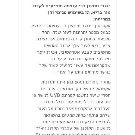
נוגדי חמצון רבי עוצמה מסייעים לקדם
עור בריא, הן בשימוש פנימי והן
במריחה
:
אקסנטין –נוגד חימצון רב עוצמה – נמצא
כבעל מספר יתרונות לעור שלך, החל
מלפעול כמסנן קרינה פנימית ועד יצירת
צבע בריא לעור שלך שרוב האנשים
מחשיבים לצבע אטרקטיבי, אפילו יותר
משיזוף. מחקר גם מצביע על כך
שהקרוטנואיד עשוי להועיל לעור שלך
כאשר מורחים אותו על העור .
מחקר נוסף מ 2001 בחן את היתרונות
אקטואליים של הקרוטנואיד. עכברים
חסרי שיער נחשפו לקרינת UVB למשך 18
שבועות כדי לדמות עור בגיל מבוגר .
העכברים שהקרוטנואיד נמרח על העור
שלהם פיתחו פחות קמטים בהשוואה
לקבוצת הביקורת ונראו צעירים יותר.
למעשה, הקולגן של עכברי הקרוטנואיד