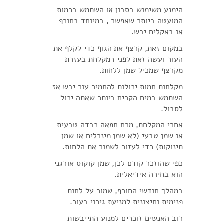
הימנע משימוש בסבון או השתמש בכמות
המועטה ביותר שאפשר , במיוחד בחורף
או באקלים יבש.
במקום זאת, קרצף את הגוף כדי לקלף את
העור ועשה זאת לפני המקלחת בעזרת
מקרצף שמכיל שמן ללחות.
מקלחות חמות יכולות להחמיר עור יבש אז
השתמש במים הקרים ביותר שאתה יכול
לסבול.
אחרי המקלחת, מרח חמאה כבדה טבעית
או שמן טבעי (לא שמן מינרלים או שמן
תינוקות) כדי לעזור לשמור את הלחות.
כפי שהוזכר קודם לכן, שמן קוקוס אורגני
הוא בחירה אידיאלית.
במהלך חודשי החורף, שמור על לחות
פנימית וחיצונית למניעת גירוי בעור.
רוב האנשים זוכרים למנוע התייבשות