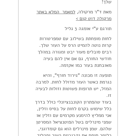
שלך!
מאת ד"ר מרקולה,
למאמר המלא באתר
מרקולה דוט קום >
תורגם ע"י אומגה 3 גליל
לחות מופחתת בשילוב עם טמפרטורות
קרות נוטה להמיט הרס על העור שלך.
רבים סובלים מעור יבש ומגורה במהלך
חודשי החורף, גם אם אין להם בעיה
מאובחנת בעור כמו אקזמה.
תופעה זו מכונה "גירוד חורף", והיא
נגרמת כאשר העור מדולל לחות. למרבה
המזל, יש תרופות פשוטות וזולות לבעיה
זו.
בעוד שהפתרון הקונבנציונלי כולל בדרך
כלל שימוש בקרם לחות על בסיס וזלין,
אני ממליץ להימנע מקרמים עם וזלין או
שמני מינרלים בשל הפוטנציאל המסרטן
שלהם. שמן מינרלים הוא גם קומדוגני,
כלומר חוסם את נקבוביות העור ותהליך