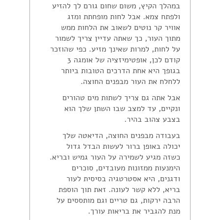
במהלך הקיץ, משום שחום גורם לך להזיע
ולפתח צמא. אבל לחות מופחתת ומזג
אוויר קר נוטים לשאוב את הלחות ממש
מתוך העור, כך שאתה עדיין צריך לשמור
על לחות, למרות שאינך מזיע. כפי שהוזכר
קודם לכן, אופטימיזציה של אומגה 3
בגופך היא אחת הדרכים הטובות ביותר
ללחלח את העור מבפנים החוצה.
אבל אתה גם צריך לשתות מים טהורים
ונקיים, עד למצב שבו השתן שלך הוא
בצבע צהוב בהיר.
בעבודה מבפנים החוצה, הדיאטה שלך
יכולה באופן ברור לעשות הבדל גדול
כשזה מגיע לשמירה על העור גמיש ובריא.
הימנעות ממזונות מעובדים, סוכרים
ודגנים, היא אסטרטגיה בסיסית לעור
בריא, ללא קשר לעונה. זאת תוך הוספת
הרבה ירקות, גם טריים וגם מותססים על
מנת להגביר את בריאות עורך.