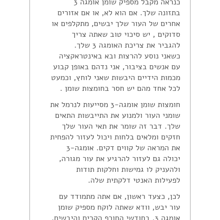
כנראה מקבל מספיק שומן אומגה 3
בתזונה שלך. אם הוא לא, או אם אזורים
אחרים של העור שלך יבשים, מתקלפים או
סדוקים , יש סיכוי טוב שאתה צריך
להגביר את צריכת האומגה 3 שלך.
כשאני נוסע להרצות ובא באינטראקציה
עם אנשים בציבור, אני נדהם באופן קבוע
מכמות הידיים היבשות שאני לוחץ, וכמעט
לכל אחד מהם יש חסר בחומצות שומן .
חומצות שומן אומגה-3 מסייעות לנרמל את
שומני העור ולמנוע את התייבשות התאים
שלך. דבר זה שומר את תאי העור שלך
חזקים ומלאים בלחות ויכול לעזור להפחית
את המראה של קווים דקים. אומגה-3
יכולה גם לעזור להרגיע את עור מגורה,
ולהעניק לו גמישות וחלקות תודות
לפעילות האנטי דלקתית שלה.
לכן, כצעד ראשון, אם אתה מתמודד עם
עור יבש, וודא שאתה לוקח מספיק שומן
אומגה 3. בחודשי החורף הקרים והיבשים,