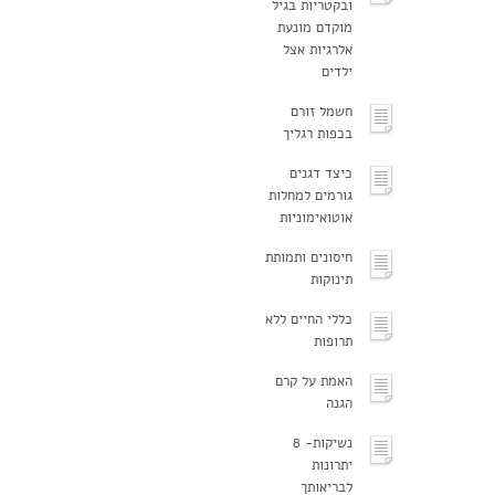
ובקטריות בגיל
מוקדם מונעת
אלרגיות אצל
ילדים
חשמל זורם
בכפות רגליך
כיצד דגנים
גורמים למחלות
אוטואימוניות
חיסונים ותמותת
תינוקות
כללי החיים ללא
תרופות
האמת על קרם
הגנה
נשיקות- 8
יתרונות
לבריאותך