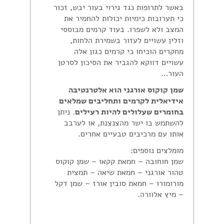
באשר לתרופות נגד גירוי בעור יבש, זכור
כי תערובות כימיות יכולות להחמיר את
המצב ולא לשפרו. בעוד קרמים מבוססי
וזלין עשויים לעזור בשמירת הלחות,
מחקרים הוכיחו כי קרמים כגון אלה
עשויים דווקא להגביר את הסיכון לסרטן
העור…
שמן קוקוס אורגני הוא אלטרנטיבה
אידיאלית לקרמים ותחליבים שמלאים
בחומרים שעלולים להיות רעילים
. ניתן
להשתמש בו ישר מהצנצנת, או לערבב
אותו עם מרכיבים טבעיים אחרים.
מומלצים נוספים:
שמן חוחובה – חמאת קקאו – שמן קוקוס
טהור אורגני – חמאת שיאה – תמצית
מורומורו – חמאת סובין אורז – שמן דקל
– מיץ אלוורה.