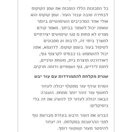
כל התכונות הללו הופכות את שמן הקוקוס
לבחירה טובה עבור העור. שמן קוקוס הוא
אולי אחד המרכיבים השימושיים ביותר
שאתה יכול לשמור בביתך. מאמר קודם
מפרט לא פחות מ 122 שימושים יצירתיים
למצרך ביתי זה, לרבות 21 מתכונים
לטיפול בעור בשמן קוקוס. לדוגמא, אתה
יכול להשתמש בו כבסיס לקרצוף גוף,
דאודורנט תוצרת בית, משחת שיניים,
לחות לידיים, גוף ושפתיים ודוחה חרקים.
שגרת מקלחת להתמודדות עם עור יבש
הסרת עודף עור מתקלף יכולה לעזור
לחשוף עור זוהר יותר מתחת. השגרה
הבאה יכולה לעזור לך להשיג את זה בלי
כימיקלים:
הברש את העור היבש בעזרת מברשת גוף
לפני ההרטבות במקלחת. זה יעזור
להיפטר מעור קשקשי רופף.