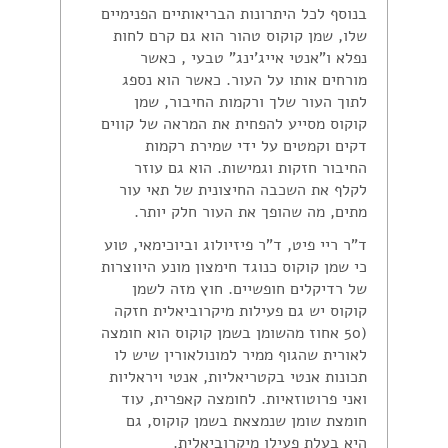
בנוסף לכל היתרונות הבריאותיים הפנימיים
שלו, שמן קוקוס טהור הוא גם קרם לחות
נפלא ו"אנטי אייג'ינג" טבעי , כאשר
מורחים אותו על העור. כאשר הוא נספג
לתוך העור שלך ורקמות החיבור, שמן
קוקוס מסייע להפחית את המראה של קווים
דקים וקמטים על ידי שמירת רקמות
החיבור חזקות וגמישות. הוא גם עוזר
לקלף את השכבה החיצונית של תאי עור
מתים, מה שהופך את העור חלק יותר.
ד"ר ריי פיט, ד"ר פיזיולוג וביוכימאי, טוע
כי שמן קוקוס כנוגד חימצון מונע היווצרות
של רדיקלים חופשיים. חוץ מזה לשמן
קוקוס יש גם פעילות מיקרוביאלית חזקה
(50 אחוז מהשומן בשמן קוקוס הוא חומצה
לאורית שהגוף ממיר למונולאורין שיש לו
תכונות אנטי בקטריאליות, אנטי ויראליות
ואני פרוטוזאיות. לחומצה קאפרית, עוד
חומצת שומן שנמצאת בשמן קוקוס, גם
היא בעלת פעילו מיקרוביאלית.