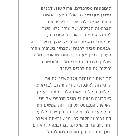
הימנעות מסוכרים, פרוקטוז, דגנים
ומזון מעובד
: זה אולי הצעד החשוב
ביותר שניתן לנקוט כדי לשפר את
הבריאות הכללית של עורך ללא קשר
לעונה. אם תוריד את כל הסוכרים,
פרוקטוז ודגנים מהתפריט שלך במשך כמה
שבועות סביר להניח שתבחין בשיפור מהיר
בעורך. מזון מעובד, שומני טראנס , מלח
שולחן מעובד, ומוצרי חלב מפוסטרים
יכולים גם הם להזיק לעורך.
הימנעות ממזונות אלו תשפר גם את
הרגישות לאינסולין, וזה חשוב לבריאות
כללית, כולל בריאות הלב. מחקר מעניין
לאחרונה מראה כי הגיל הנתפס של פני
האישה, המבוסס על מדידות קמטים ועור
יכול לעזור לנבא את הסיכון שלה ללחץ
דם גבוה ומחלות לב. מי שנראתה צעירה
יותר,עם פחות קמטים, גם זכתה ללחץ דם
נמוך יותר וסיכון מופחת למחלות לב.