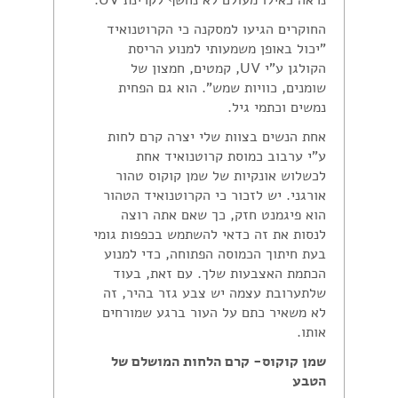
נראה כאילו מעולם לא נחשף לקרינת UV.
החוקרים הגיעו למסקנה כי הקרוטנואיד
"יכול באופן משמעותי למנוע הריסת
הקולגן ע"י UV, קמטים, חמצון של
שומנים, כוויות שמש". הוא גם הפחית
נמשים וכתמי גיל.
אחת הנשים בצוות שלי יצרה קרם לחות
ע"י ערבוב כמוסת קרוטנואיד אחת
לכשלוש אונקיות של שמן קוקוס טהור
אורגני. יש לזכור כי הקרוטנואיד הטהור
הוא פיגמנט חזק, כך שאם אתה רוצה
לנסות את זה כדאי להשתמש בכפפות גומי
בעת חיתוך הכמוסה הפתוחה, כדי למנוע
הכתמת האצבעות שלך. עם זאת, בעוד
שלתערובת עצמה יש צבע גזר בהיר, זה
לא משאיר כתם על העור ברגע שמורחים
אותו.
שמן קוקוס- קרם הלחות המושלם של
הטבע