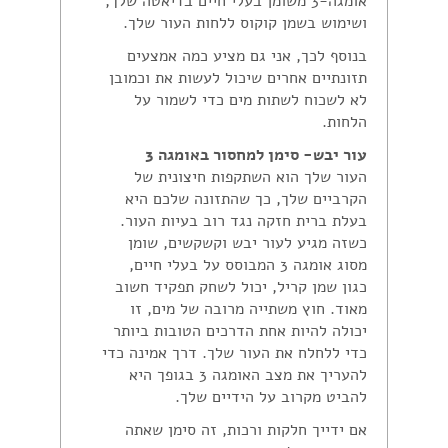
אומגה-3 משומן בעלי חיים בדיאטה שלך,
ושימוש בשמן קוקוס ללחות העור שלך.
בנוסף לכך, אני גם מציע כמה אמצעים
תזונתיים אחרים שיכול לעשות את וכמובן
לא לשכוח לשתות מים כדי לשמור על
הלחות.
עור יבש- סימן למחסור באומגה 3
העור שלך הוא השתקפות חיצונית של
הקרביים שלך, כך שהתזונה שלכם היא
בעלת ברית חזקה נגד רוב בעיות העור.
כשזה מגיע לעור יבש וקשקשים, שומן
מסוג אומגה 3 המבוסס על בעלי חיים,
כגון שמן קריל, יכול לשחק תפקיד חשוב
מאוד. חוץ משתייה מרובה של מים, זו
יכולה להיות אחת הדרכים הטובות ביותר
כדי ללחלח את העור שלך. דרך אמינה כדי
להעריך את מצב האומגה 3 בגופך היא
להביט מקרוב על הידיים שלך.
אם ידייך חלקות ורכות, זה סימן שאתה