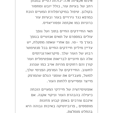
אינטראקציות אלה יכולות לסייע במגוון
רחב של בעיות עור, כולל יובש ומחסור
בקולגן. טיפול במיקרופלורת המעיים הוכח
כמרפא נגד גירויים בעור ובעיות עור
כרוניות כמו אקזמה ופסוריאזיס.
תאי החיידקים החיים בתוך ועל גופך
עולים במספרם על תאים אנושיים בגופך
בערך פי -10. גם אחרי שאתה מתקלח, יש
עדיין מיליון חיידקים החיים בכל סנטימטר
רבוע של העור שלך. מיקרואורגניזמים
אלה הם חיוניים לבריאות אופטימלית ועור
קורן והם רחוקים מהיות אויב כמו שנהוג
לחשוב. החיידקים על המרפק הפנימי שלך,
למשל, מעבדים את שומני הגלם שהמרפק
מייצר ומסייעים ללחות העור.
אופטימיזציה של חיידקי המעיים הוכחה
כיעילה בהבהרת העור וניקוי אקנה. אם
אינכם צורכים באופן קבוע מזונות
מותססים , פרוביוטיקה באיכות גבוהה היא
בהחלט מומלצת.