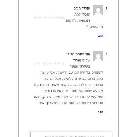
אןרלי
הגיב:
תוכלי לתת
21/12/2013 בשעה 16:26
דוגמאות לירקות
מותססים ?
הגב
אור שוהם
הגיב:
שלום אורלי
22/12/2013 בשעה 9:04
בעקרון אפשר
להתסיס כל ירק למיטב ידיעתי. אני עושה
כיום כרוב כבוש וזה להיט, אבל יש עוד
הרבה ירקות לכבוש… מאחר שאיני מתכונאית
מציעה שתחפשי מתכונים באינטרנט או
תתייעצי עם ורד לב או אורי מאיר ציזיק, מהם
אני לומדת את השיטות הללו. בתאבון! אור
הגב