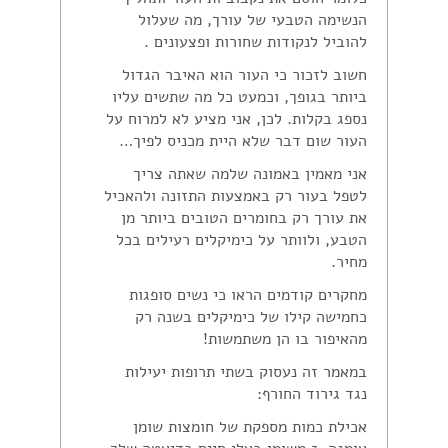
הנשימה הטבעי של עורך, מה שעלול
להוביל לנקודות שחורות ופצעונים .
חשוב לזכור כי העור הוא האיבר הגדול
ביותר בגופך, וכמעט כל מה שתשים עליו
נספג בקלות. לכן, אני מציע לא למרוח על
העור שום דבר שלא היית מכניס לפיך…
אני מאמין באמונה שלמה שאתה צריך
לטפל בעור רק באמצעות התזונה ולהאכיל
את עורך רק בחומרים הטובים ביותר מן
הטבע, ולוותר על כימיקלים רעילים בכל
מחיר.
מחקרים קודמים הראו כי נשים סופגות
כחמישה קילו של כימיקלים בשנה רק
מהאיפור בו הן משתמשות!
במאמר זה נעסוק בשתי תרופות יעילות
נגד גירוד החורף:
אכילת כמות מספקת של חומצות שומן