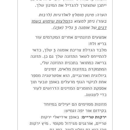
ייתכן שתצטרך להגדיל את המינון שלך.
הערה: מינון מומלץ לאלרגיות (לרבות
בעור) ניתן למצוא ב
המלצות שימוש בשמן
דגים
של אומגה 3 גליל (א3ג).
אמצעים תזונתיים אחרים המקדמים עור
בריא ולח:
מלבד הגדלת צריכת אומגה 3 שלך, כדאי
להתייחס לשאר התזונה שלך גם כן. תזונה
בריאה כמתואר בתכנית התזונה שלי,
המתמקדת במזונות מלאים, זמינים
ביולוגית ואורגניים, הוא אסטרטגיה מספר
אחת לניקוי הגוף מרעלים באופן טבעי תוך
אספקת החומרים המזינים הדרושים לעור
כדי לשגשג.
מזונות מסוימים הם יעילים במיוחד
בקידום אור יפה וגמיש:
ירקות טריים
: באופן אידיאלי ירקות
טריים, אורגנים מגידול מקומי . מיץ ירקות
טרי הוא גם נפלא לעור, כמו גם