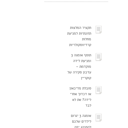
תקציר המלצות
תזונתיות למניעת
מחלות
קרדיווסקולריות
תוסף אומגה 3
ומניעת לידה
מוקדמת –
עדכון סקירה של
קוקריין
סובלת מדיכאון
או דכדוך אחרי
לידה? את לא
לבד
אומגה 3 יגרום
לילדים שלכם
להתנהג יפה