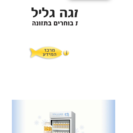
תופעות לוואי
המלצות תזונת אומגה
מוצרים ושרותים
מרכז המטפלים
אומגה 3 גליל טרייה מהמקרר
מרכז המידע
סדנאות והרצאות
ויטמין E גליל
שמן MCT KETOIL
מגנזיום טאורט
פרוטוקול אומגה