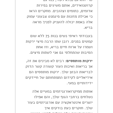
קרוטנואידים, אותם משיגים בפירות
אדומים, כתומים וצהובים. מחקרים הראו
כי אכילת מזונות עם פיגמנט צבעוני עמוק
אלה באמת יכולה להעניק לפניך מראה
בריא.
בעבודתי ראיתי נשים בנות 75 ללא שום
קמטים בפנים. רובן שתו הרבה מיצי ירקות
ושמרו על ארוח חיים בריא, וזו אחת
הסיבות שהתחלתי גם אני לשתות מיצים.
ירקות מותססים
: רבים לא מבינים את זה,
אך בריאות ואיכות העור קשורה קשר הדוק
לבריאות הבטן שלך. ירקות מותססים הם
אידיאליים לקידום התפתחותם של חיידקים
ידידותיים במעי.
אותות ממיקרואורגניזמים במעיים אלה
נשלחים ברחבי הגוף שלך, והם אפילו
יוצרים אינטראקציה עם אורגניזמים בעור
שלך. חוקרים כעת בודקים איך