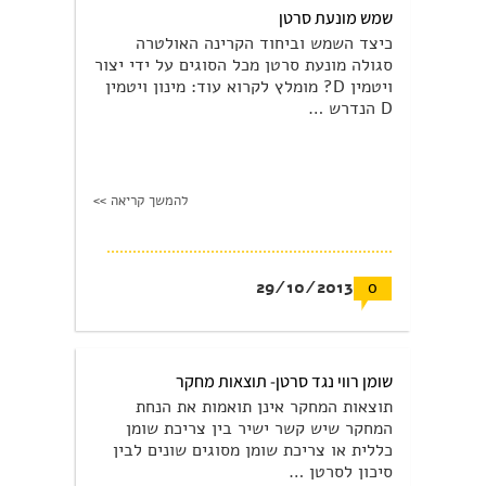
שמש מונעת סרטן
כיצד השמש וביחוד הקרינה האולטרה
סגולה מונעת סרטן מכל הסוגים על ידי יצור
ויטמין D? מומלץ לקרוא עוד: מינון ויטמין
D הנדרש …
להמשך קריאה >>
29/10/2013
0
שומן רווי נגד סרטן- תוצאות מחקר
תוצאות המחקר אינן תואמות את הנחת
המחקר שיש קשר ישיר בין צריכת שומן
כללית או צריכת שומן מסוגים שונים לבין
סיכון לסרטן …