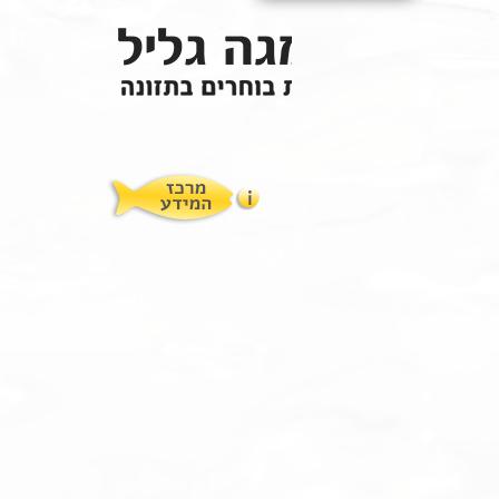
תופעות לוואי
המלצות תזונת אומגה
מוצרים ושרותים
מרכז המטפלים
אומגה 3 גליל טרייה מהמקרר
מרכז המידע
סדנאות והרצאות
ויטמין E גליל
שמן MCT KETOIL
מגנזיום טאורט
פרוטוקול אומגה