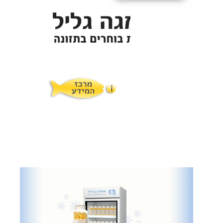
תופעות לוואי
המלצות תזונת אומגה
מוצרים ושרותים
מרכז המטפלים
אומגה 3 גליל טרייה מהמקרר
מרכז המידע
סדנאות והרצאות
ויטמין E גליל
שמן MCT KETOIL
מגנזיום טאורט
פרוטוקול אומגה