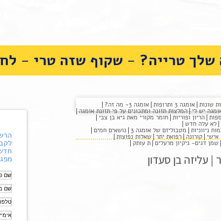
שלך טרייה? - שקוף שזה טרי - לחצ
אומגה 3 ותרופות
אומגה 3- מה זה?
המלצות תזונה ומתכונים על פי תזונת אומגה
ספות
הריון ופוריות
חומר מקורי מאת גיא בן צבי
לא עלה חדש
וח ניווניות
מטבוליזם של אומגה 3
נושאים חמים
הרשם
אישי
קורונה
רפואת יתר
שאלות נפוצות
לקבל
שמן דגים- ניקיון מרעלים
ת עותק
חדשו
| עליזה בן סעדון
מפגש