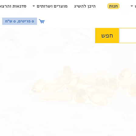
חנות
היכן להשיג
מוצרים ושרותים
סדנאות והרצא
0 פריטים, 0 ש"ח