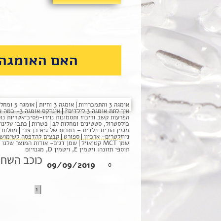
האם האומגה 
בית
אומגה 3 והתמכרויות
אומגה 3 וחיות
אומגה 3 ומחלות שונות
איך לתת אומגה 3 לילדים?
אינדקס אומגה 3- כמה אומגה יש לי
אל
הפרעות קשב וריכוז ותסמונות נוירו-פסיכיאטריות נו
כולסטרול, סטטינים ומחלות לב
כשרות
כתבו עלינו
מגזין הורים וילדים – כתבות של גיא בן צבי
מחלות מ
ניוזלטרים- ארכיון
ספורט
קבצים להדפסה לשימוש 
שמן MCT קטואויל
שמן דגים- אודות המוצר שלנו
תוספי תזונה: ויטמין E, ויטמין D, מגנזיום
כוכב השחר 
09/09/2019
0
1