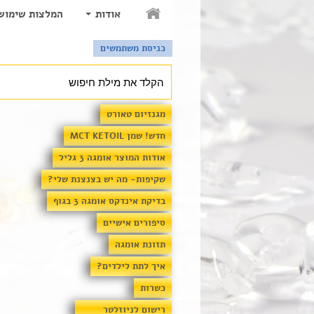
אודות
המלצות שימוש
כניסת משתמשים
מגנזיום טאורט
חדש! שמן MCT KETOIL
אודות המוצר אומגה 3 גליל
שקיפות- מה יש בצנצנת שלי?
בדיקת אינדקס אומגה 3 בגוף
סיפורים אישיים
תזונת אומגה
איך לתת לילדים?
כשרות
רישום לניוזלטר