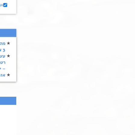
אנ
3 צמחית ויעילות המרה?
עשר
רטל
– י
אומ