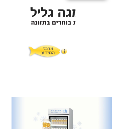
תופעות לוואי
המלצות תזונת אומגה
מוצרים ושרותים
מרכז המטפלים
אומגה 3 גליל טרייה מהמקרר
מרכז המידע
סדנאות והרצאות
ויטמין E גליל
שמן MCT KETOIL
מגנזיום טאורט
פרוטוקול אומגה