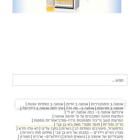
צור קשר
שקיפות זאת מהות- תשובות לשאלות נפוצות
הצהרת נגישות
Search
for:
שדה
אומגה 3 והתמכרויות
אומגה 3 וחיות
אומגה 3 ומחלות שונות
אומגה 3 ותרופות
אומגה 3- מה זה?
איך לתת אומגה 3 לילדים?
אינדקס אומגה 3- כמה אומגה יש לי
בוקר
המלצות תזונה ומתכונים על פי תזונת אומגה
הפרעות קשב וריכוז ותסמונות נוירו-פסיכיאטריות נוספות
הריון ופוריות
חומר מקורי מאת גיא בן צבי
כולסטרול, סטטינים ומחלות לב
כשרות
כתבו עלינו
לא עלה חדש
מגזין הורים וילדים – כתבות של גיא בן צבי
מחלות מוח ניווניות
מטבוליזם של אומגה 3
נושאים חמים
ניוזלטרים- ארכיון
ספורט