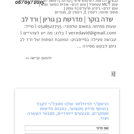
קבצים להדפסה לשימוש אישי
קורונה
רפואת יתר
שאלות נפוצות
06/09/2015
0
שמן MCT קטואויל
שמן דגים- אודות המוצר שלנו
שמן דגים- ניקיון מרעלים
ת עותק
תוספי תזונה: ויטמין E, ויטמין D, מגנזיום
שדה בוקר | מדרשת בן גוריון | ורד לב
שעות פתיחה בתאום טלפוני: 0528527755 | מייל:
veredavid@gmail.com
| בלוג: מה יש לצהריים |
קבוצה פעילה בפייסבוק: המטבח הפתוח של ורד לב
ניתן לבקש מסירה …
להמשך קריאה >>
1
הרשם/י לניוזלטר שלנו ותוכל/י לקבל
בשוטף מידע מקצועי, כתבות חדשות
ומחקרים, מבצעים ייחודיים, מפגשי העשרה
ועוד.