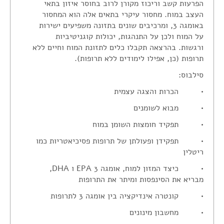
הפרעות קשב וריכוז מקורן לרוב בחוסר איזון בתאי
צור קשר
העצב במוח. מחסור עיקרי בתאים אלה הוא המחסור
באומגה 3, ומרכיבים שונים בתזונה משפיעים ישירות
הצהרת נגישות
על המוח ולכן על התנהגות, יכולות קוגניטיביות
ורגשות. בהרצאה תקבלו כלים לתזונת המוח וחיים ללא
תרופות (כן, אפילו לימודים ללא תרופות).
סילבוס:
• הכרות והצגה עצמית
• מבוא לשומנים
• תפקיד חומצות השומן במוח
• תפקידן ופעולתן של תרופות פסיכיאטריות כמו
ריטלין
• כיצד המזון למוח, אומגה 3 EPA ו DHA,
מבריא את הסינפסות ומיתר את התרופות
• קונטרה אינדיקציה בין אומגה 3 לתרופות
• מחשבון מינונים