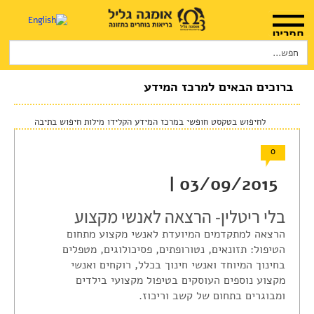
Search
for:
דף הבית
אודות
ברוכים הבאים למרכז המידע
המלצות שימוש
לחיפוש בטקסט חופשי במרכז המידע הקלידו מילות חיפוש בתיבה
חנות
0
היכן להשיג
03/09/2015 |
מוצרים ושרותים
בלי ריטלין- הרצאה לאנשי מקצוע
הרצאה למתקדמים המיועדת לאנשי מקצוע מתחום
מרכז המטפלים
הטיפול: תזונאים, נטורופתים, פסיכולוגים, מטפלים
מרכז המידע
בחינוך המיוחד ואנשי חינוך בכלל, רוקחים ואנשי
מקצוע נוספים העוסקים בטיפול מקצועי בילדים
סדנאות והרצאות
ומבוגרים בתחום של קשב וריכוז.