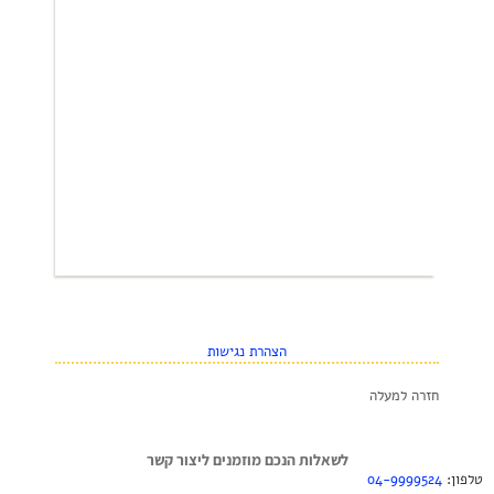
חומר פעיל ביום לאדם במשקל כ 60 ק"ג) למשך
מספר שבועות (צריכה שהיא הרבה מעל המקסימום
המומלץ על ידינו לאותו משקל).
בכל מקרה של תופעת לוואי שיש חשד כי היא
קשורה בנטילת האומגה 3 להפסיק מיד את הצריכה
ולראות האם התופעה חולפת. ניתן להתיעץ איתנו
ונשמח לעזור.
בכל מקרה של חשש יש לפנות לרופא המטפל
להתייעצות.
הצהרת נגישות
חזרה למעלה
לשאלות הנכם מוזמנים ליצור קשר
טלפון:
04-9999524