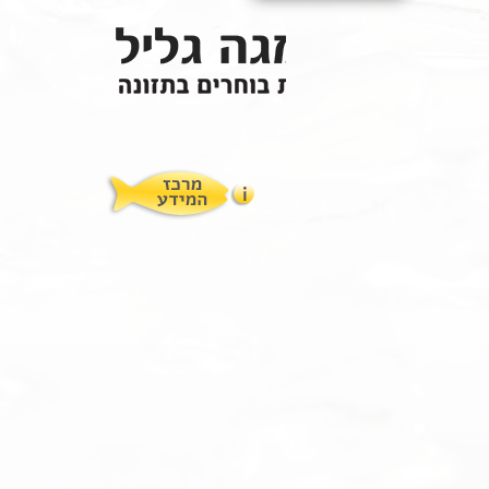
תופעות לוואי
המלצות תזונת אומגה
מוצרים ושרותים
מרכז המטפלים
אומגה 3 גליל טרייה מהמקרר
מרכז המידע
סדנאות והרצאות
ויטמין E גליל
שמן MCT KETOIL
מגנזיום טאורט
פרוטוקול אומגה