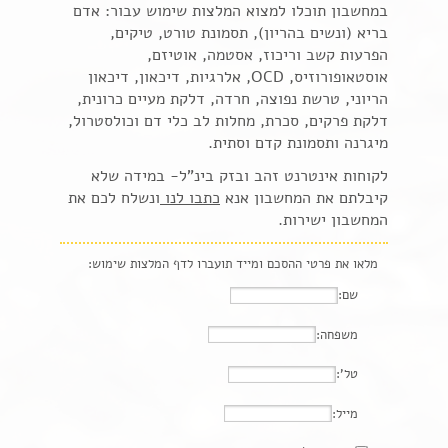
במחשבון תוכלו למצוא המלצות שימוש עבור: אדם
בריא (ונשים בהריון), תסמונת טורט, טיקים,
הפרעות קשב וריכוז, אסטמה, אוטיזם,
אוסטאופורוזיס, OCD, אלרגיות, דיכאון, דיכאון
הריוני, טרשת נפוצה, חרדה, דלקת מעיים כרונית,
דלקת פרקים, סכרת, מחלות לב כלי דם וכולסטרול,
מיגרנה ותסמונת קדם וסתית.
לקוחות אינטרנט זהב ובזק בינ"ל- במידה שלא
קיבלתם את המחשבון אנא
כתבו לנו
ונשלח לכם את
המחשבון ישירות.
מלאו את פרטי ההסכם ומייד תועברו לדף המלצות שימוש:
שם:
משפחה:
טל':
מייל: