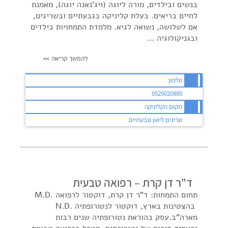
בנשים ובילדים, מורה ליוגה (ויג'נאנה יוגה), מאמנת
לחיים בריאים. בעלת קליניקה בגבעתיים ובשריגים,
אם לשלושה, נשואה לגיא. מלמדת התמחויות בילדים
ובגניקולוגיה …
להמשך קריאה >>
טלפון:
0525020880
מקום הקליניקה
שריגים ליאון וגבעתיים
ד"ר דן קרת – רפואה טבעית
תחום התמחות: ד"ר דן קרת, דוקטור לרפואה .M.D
בהצטינות בארץ, דוקטור לנטורופתיה .N.D
מארה"ב.עסק בהוראת נטורופתיה שנים רבות