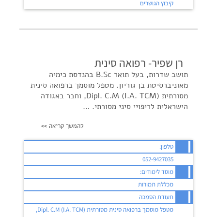
קיבוץ הגושרים
רן שפיר- רפואה סינית
תושב שדרות, בעל תואר B.Sc בהנדסת כימיה
מאוניברסיטת בן גוריון. מטפל מוסמך ברפואה סינית
מסורתית Dipl. C.M (I.A. TCM), וחבר באגודה
הישראלית לריפויי סיני מסורתי. …
להמשך קריאה >>
טלפון:
052-9427035
מוסד לימודים:
מכללת תמורות
תעודת הסמכה
מטפל מוסמך ברפואה סינית מסורתית Dipl. C.M (I.A. TCM),