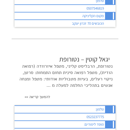
טלפון:
0507546819
מקום הקליניקה
הכובשים 70 זכרון יעקב
יגאל קוטין – נטורופת
נטורופת, הרבליסט קליני, מטפל איורוודה (רפואה
הודית), מטפל רפואה סינית תחום התמחות: סרטן,
ניקוי רעלים, בעיות מטבוליות אודותי: מטפל ומנחה
אנשים בתהליכי החלמה למעלה מ …
להמשך קריאה >>
טלפון:
0523237775
מוסד לימודים: