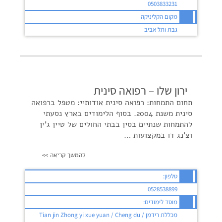
0503833231
מקום הקליניקה
גבת ותל אביב
ירון שלו – רפואה סינית
תחום התמחות: רפואה סינית אודותיי: מטפל ברפואה
סינית משנת 2004. בסוף הלימודים בארץ נסעתי
להתמחות שנתיים בסין בבתי החולים של טיין ג'ין
וצ'נג דו במקצועות …
להמשך קריאה >>
טלפון:
0528538899
מוסד לימודים:
מכללת רידמן / Tian jin Zhong yi xue yuan / Cheng du