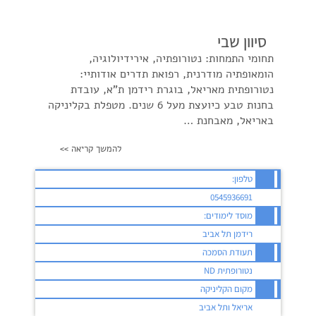
סיוון שבי
תחומי התמחות: נטורופתיה, אירידיולוגיה,
הומאופתיה מודרנית, רפואת תדרים אודותיי:
נטורופתית מאריאל, בוגרת רידמן ת"א, עובדת
בחנות טבע כיועצת מעל 6 שנים. מטפלת בקליניקה
באריאל, מאבחנת …
להמשך קריאה >>
טלפון:
0545936691
מוסד לימודים:
רידמן תל אביב
תעודת הסמכה
נטורופתית ND
מקום הקליניקה
אריאל ותל אביב