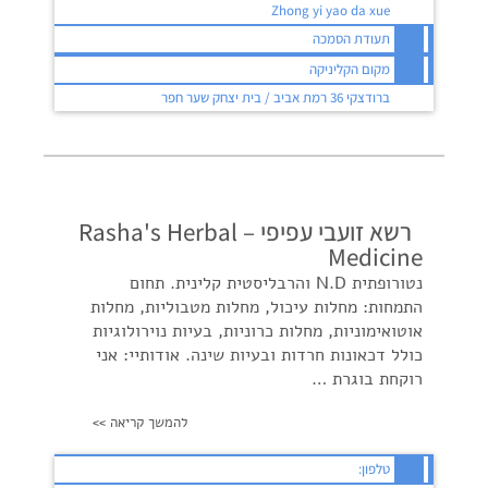
Zhong yi yao da xue
תעודת הסמכה
מקום הקליניקה
ברודצקי 36 רמת אביב / בית יצחק שער חפר
רשא זועבי עפיפי – Rasha's Herbal
Medicine
נטורופתית N.D והרבליסטית קלינית. תחום
התמחות: מחלות עיכול, מחלות מטבוליות, מחלות
אוטואימוניות, מחלות כרוניות, בעיות נוירולוגיות
כולל דכאונות חרדות ובעיות שינה. אודותיי: אני
רוקחת בוגרת …
להמשך קריאה >>
טלפון: