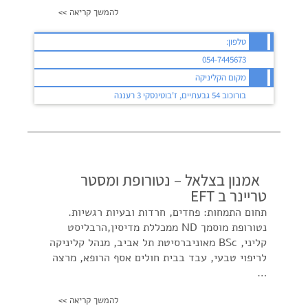
להמשך קריאה >>
טלפון:
054-7445673
מקום הקליניקה
בורוכוב 54 גבעתיים, ז'בוטינסקי 3 רעננה
אמנון בצלאל – נטורופת ומסטר
טריינר ב EFT
תחום התמחות: פחדים, חרדות ובעיות רגשיות.
נטורופת מוסמך ND ממכללת מדיסין,הרבליסט
קליני, BSc מאוניברסיטת תל אביב, מנהל קליניקה
לריפוי טבעי, עבד בבית חולים אסף הרופא, מרצה
…
להמשך קריאה >>