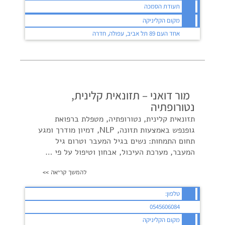
תעודת הסמכה
מקום הקליניקה
אחד העם 89 תל אביב, עפולה, חדרה
מור דואני – תזונאית קלינית,
נטורופתיה
תזונאית קלינית, נטורופתיה, מטפלת ברפואת
גופנפש באמצעות תזונה, NLP, דמיון מודרך ומגע
תחום התמחות: נשים בגיל המעבר וטרום גיל
המעבר, מערכת העיכול, אבחון וטיפול על פי …
להמשך קריאה >>
טלפון:
0545606084
מקום הקליניקה