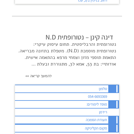
רחוב בנימין 3/2, עכו
דינה קינן – נטורופתית N.D
נטורופתית והרבליסטית. תחום עיסוק עיקרי:
נטורופתית מוסמכת (N.D). מטפלת בתזונה מבריאה.
התאמת תוספי מזון וצמחי מרפא בהתאמה אישית.
אודותיי: בת 53, אמא ל3, מתגוררת ובעלת …
להמשך קריאה >>
טלפון:
054-6693369
מוסד לימודים:
רידמן
תעודת הסמכה
מקום הקליניקה