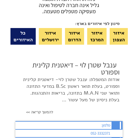
גליל אינה חברה לטיפול ואינה
מעסיקה מטפלים מטעמה.
סינון לפי איזורים בארץ:
איזור
איזור
איזור
איזור
כל
הצפון
המרכז
הדרום
ירושלים
האיזורים
ענבל שטרן לוי – דיאטנית קלינית
וספורט
אודות המטפלת: ענבל שטרן לוי- דיאטנית קלינית
וספורט, בעלת תואר ראשון B.Sc במדעי התזונה
ותואר שני M.A.N בתזונה, בריאות והתנהגות.
בעלת ניסיון של מעל עשור …
להמשך קריאה >>
טלפון:
052-3332371