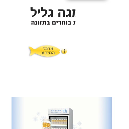
איך לתת לילדים?
תופעות לוואי
המלצות תזונת אומגה
מוצרים ושרותים
מרכז המטפלים
אומגה 3 גליל טרייה מהמקרר
מרכז המידע
סדנאות והרצאות
ויטמין E גליל
שמן MCT KETOIL
מגנזיום טאורט