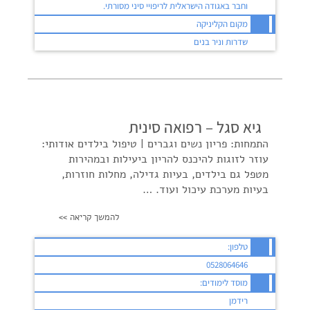
וחבר באגודה הישראלית לריפויי סיני מסורתי.
מקום הקליניקה
שדרות וניר בנים
גיא סגל – רפואה סינית
התמחות: פריון נשים וגברים | טיפול בילדים אודותי:
עוזר לזוגות להיכנס להריון ביעילות ובמהירות
מטפל גם בילדים, בעיות גדילה, מחלות חוזרות,
בעיות מערכת עיכול ועוד. …
להמשך קריאה >>
טלפון:
0528064646
מוסד לימודים:
רידמן