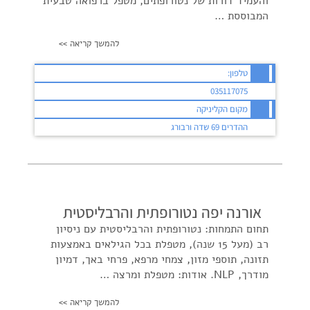
והעמיד דורות של נטורופתים, מטפל ברפואה טבעית
המבוססת …
להמשך קריאה >>
טלפון:
035117075
מקום הקליניקה
ההדרים 69 שדה ורבורג
אורנה יפה נטורופתית והרבליסטית
תחום התמחות: נטורופתית והרבליסטית עם ניסיון
רב (מעל 15 שנה), מטפלת בכל הגילאים באמצעות
תזונה, תוספי מזון, צמחי מרפא, פרחי באך, דמיון
מודרך, NLP. אודות: מטפלת ומרצה …
להמשך קריאה >>