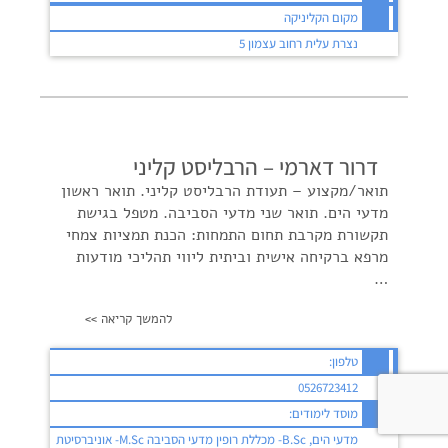
מקום הקליניקה
נצרת עלית רחוב עצמון 5
דרור דארמי – הרבליסט קליני
תואר/מקצוע – תעודת הרבליסט קליני. תואר ראשון
מדעי הים. תואר שני מדעי הסביבה. מטפל בגישת
תקשורת מקרבת תחום התמחות: הכנת תמציות צמחי
מרפא ברקיחה אישית וביתית ליווי תהליכי מודעות
…
להמשך קריאה >>
טלפון:
0526723412
מוסד לימודים:
מדעי הים, B.Sc- מכללת רופין מדעי הסביבה M.Sc- אוניברסיטת