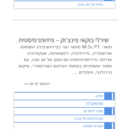
הגליל 34 כפר סבא.
שירלי בוקאי פינצ'וק – פיזיותרפיסטית
תואר: M.Sc.PT (תואר שני בפיזיותרפיה) התמחות:
אורתופדיה, נוירולוגיה, לימפאדמה, אונקולוגיה
אודותי: פיזיותרפיסטית עם וותק של 20 שנה, עם
מספר התמחויות בתחומי השיקום האורתופדי, שיקום
נוירולוגי, טיפולים …
להמשך קריאה >>
טלפון:
0772040786
מוסד לימודים:
אוניברסיטת תל אביב
תעודת הסמכה