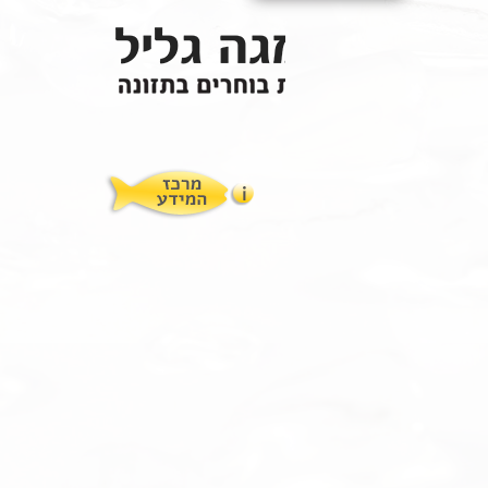
תופעות לוואי
המלצות תזונת אומגה
מוצרים ושרותים
מרכז המטפלים
אומגה 3 גליל טרייה מהמקרר
מרכז המידע
סדנאות והרצאות
ויטמין E גליל
שמן MCT KETOIL
מגנזיום טאורט
פרוטוקול אומגה