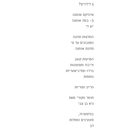
3 לילדים?
אינדקס אומגה
3- כמה אומגה
יש לי
המלצות תזונה
ומתכונים על פי
תזונת אומגה
הפרעות קשב
וריכוז ותסמונות
נוירו-פסיכיאטריות
נוספות
הריון ופוריות
חומר מקורי מאת
גיא בן צבי
כולסטרול,
סטטינים ומחלות
לב