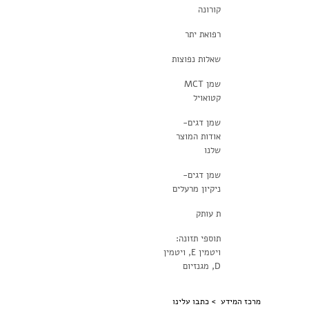
קורונה
רפואת יתר
שאלות נפוצות
שמן MCT
קטואויל
שמן דגים-
אודות המוצר
שלנו
שמן דגים-
ניקיון מרעלים
ת עותק
תוספי תזונה:
ויטמין E, ויטמין
D, מגנזיום
מרכז המידע >
כתבו עלינו