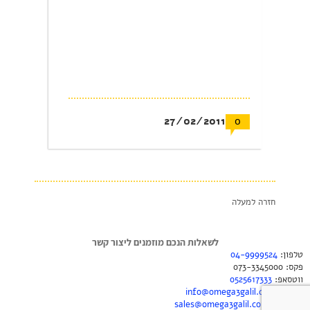
27/02/2011
0
חזרה למעלה
לשאלות הנכם מוזמנים ליצור קשר
טלפון:
04-9999524
פקס: 073-3345000
ווטסאפ:
0525617333
למידע:
info@omega3galil.com
להזמנות:
sales@omega3galil.com