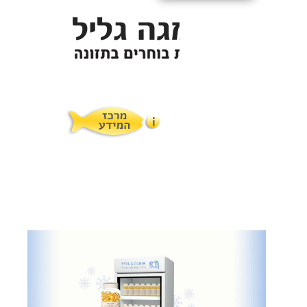
תופעות לוואי
המלצות תזונת אומגה
מוצרים ושרותים
מרכז המטפלים
אומגה 3 גליל טרייה מהמקרר
מרכז המידע
סדנאות והרצאות
ויטמין E גליל
שמן MCT KETOIL
מגנזיום טאורט
פרוטוקול אומגה