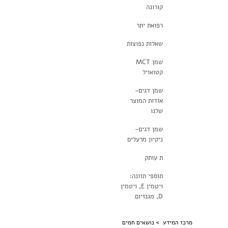
קורונה
רפואת יתר
שאלות נפוצות
שמן MCT
קטואויל
שמן דגים-
אודות המוצר
שלנו
שמן דגים-
ניקיון מרעלים
ת עותק
תוספי תזונה:
ויטמין E, ויטמין
D, מגנזיום
מרכז המידע >
נושאים חמים