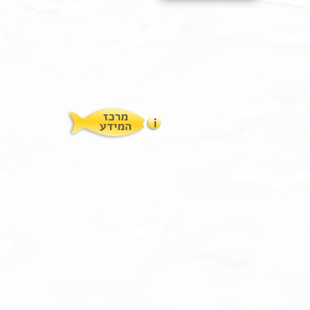
תופעות לוואי
המלצות תזונת אומגה
מוצרים ושרותים
מרכז המטפלים
אומגה 3 גליל טרייה מהמקרר
מרכז המידע
סדנאות והרצאות
ויטמין E גליל
שמן MCT KETOIL
מגנזיום טאורט
פרוטוקול אומגה