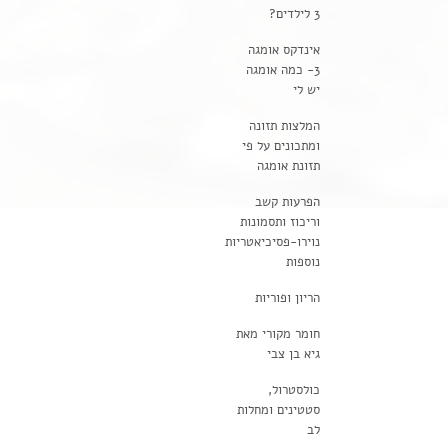
3 לילדים?
אינדקס אומגה
3- כמה אומגה
יש לי
המלצות תזונה
ומתכונים על פי
תזונת אומגה
הפרעות קשב
וריכוז ותסמונות
נוירו-פסיכיאטריות
נוספות
הריון ופוריות
חומר מקורי מאת
גיא בן צבי
כולסטרול,
סטטינים ומחלות
לב