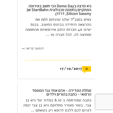
גיא מרצה בDemo Day הכי חשוב באירופה
המתקיים בחממה טכנולוגית StartBahn שב
Silicon Saxony, דרזדן.
גאים במנכ"ל שלנו שהוזמן לתת את
ההרצאה היחידה בכינוס החשוב. בכנס
יציגו 40 חברות הזנק אירופאיות מהחממה
ומחוצה לה. לכל חברה 10 …
להמשך קריאה >>
17/10/2017
0
מחלת המדידה – אדם אחד נגד הממסד
הרפואי – כתבה בהורים וילדים
כתבה שפורסמה ב 8.10 במדור של גיא בן
צבי. בטור מעורר מחלוקת גיא בן צבי ינסה
לגרום לכם ללכת לרופא רק כשאתם …