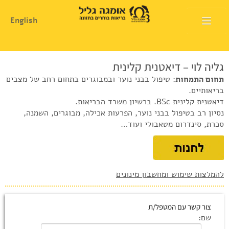
English
דף הבית
גליה לוי – דיאטנית קלינית
אודות
תחום התמחות
: טיפול בבני נוער ובמבוגרים בתחום רחב של מצבים
בריאותיים.
המלצות שימוש
דיאטנית קלינית BSc. ברשיון משרד הבריאות.
נסיון רב בטיפול בבני נוער, הפרעות אכילה, מבוגרים, השמנה,
חנות
סכרת, סינדרום מטאבולי ועוד…
היכן להשיג
מוצרים ושרותים
להמלצות שימוש ומחשבון מינונים
מרכז המטפלים
צור קשר עם המטפל/ת
מרכז המידע
שם: