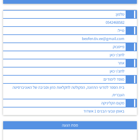
טלפון:
0542468582
מייל:
beofen.tiv.ee@gmail.com
פייסבוק
לחצ/י כאן
אתר
לחצ/י כאן
מוסד לימודים:
בית הספר למדעי התזונה, הפקולטה לחקלאות מזון וסביבה של האוניברסיטה
העברית.
מקום הקליניקה
באופן טבעי הבנים 1 אשדוד
מפת הגעה