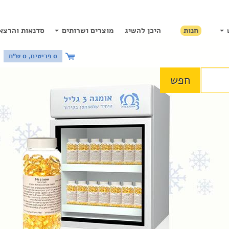
חנות
היכן להשיג
מוצרים ושרותים
סדנאות והרצא
0 פריטים, 0 ש"ח