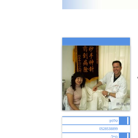
טלפון:
0528538899
מייל: