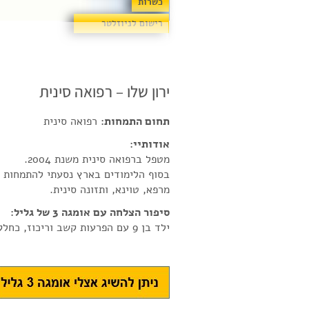
כשרות
רישום לניוזלטר
ירון שלו – רפואה סינית
תחום התמחות:
רפואה סינית
אודותיי:
מטפל ברפואה סינית משנת 2004.
בסוף הלימודים בארץ נסעתי להתמחות שנ
מרפא, טוינא, ותזונה סינית.
סיפור הצלחה עם אומגה 3 של גליל:
ילד בן 9 עם הפרעות קשב וריכוז, כחלק מהטיפול נטל גם אומגה 3 וזה מאוד שיפר את מצבו.