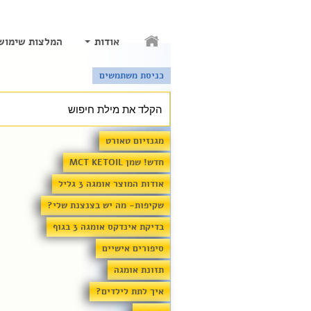
אודות
המלצות שימוש
כניסת משתמשים
מגנזיום טאורט
חדש! שמן MCT KETOIL
אודות המוצר אומגה 3 גליל
שקיפות- מה יש בצנצנת שלי?
בדיקת אינדקס אומגה 3 בגוף
סיפורים אישיים
תזונת אומגה
איך לתת לילדים?