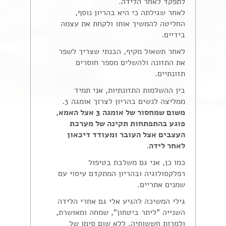
לתפקד לאחר הלידה.
לאחר שגילתה כי היא בהריון נוסף,
החליטה להמשיך אותו ולקחת את עצמה
בידיים.
לאחר תשאול מקיף, הבנתי שצריך לשפר
את התזונה ולהשלים מספר חוסרים
תזונתיים.
בין ההשלמות התזונתיות, אני תמיד
ממליצה לנשים בהריון לצרוך אומגה 3.
משום שמחסור של אומגה 3 אצל האמא,
פוגע בהתפתחות תקינה של מערכת
העצבים אצל העובר ומעודד דיכאון
לאחר לידה.
כמו כן, אני גם משלבת בטיפול
רפלקסולוגיה ובהריון המתקדם עיסוי עם
שמנים אתריים.
גילי המשיכה להגיע אלי גם אחרי הלידה
השנייה "ליתר ביטחון", שמחה ומאושרת,
ולמרות חששותיה, ללא שום סימן של