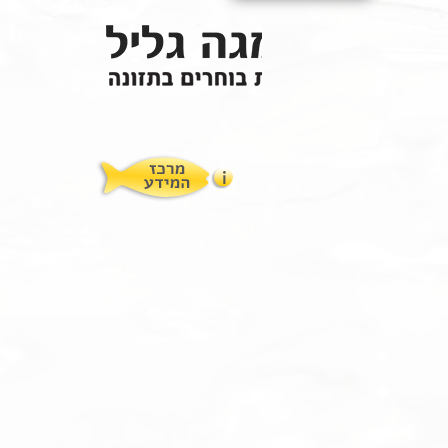
תופעות לוואי
המלצות תזונת אומגה
מוצרים ושרותים
מרכז המטפלים
אומגה 3 גליל טרייה מהמקרר
מרכז המידע
סדנאות והרצאות
ויטמין E גליל
שמן MCT KETOIL
מגנזיום טאורט
פרוטוקול אומגה