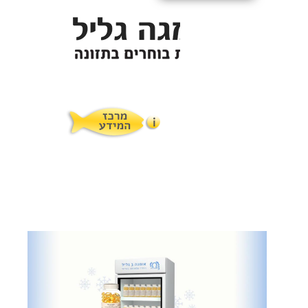
תופעות לוואי
המלצות תזונת אומגה
מוצרים ושרותים
מרכז המטפלים
אומגה 3 גליל טרייה מהמקרר
מרכז המידע
סדנאות והרצאות
ויטמין E גליל
שמן MCT KETOIL
מגנזיום טאורט
פרוטוקול אומגה