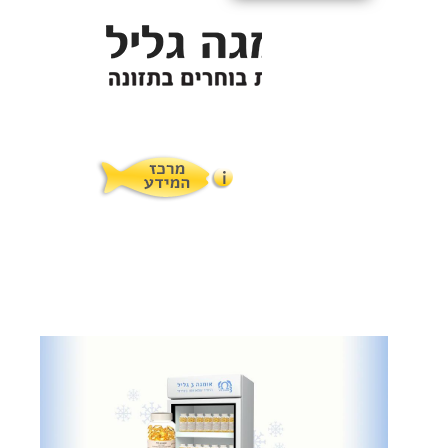
תופעות לוואי
המלצות תזונת אומגה
מוצרים ושרותים
מרכז המטפלים
אומגה 3 גליל טרייה מהמקרר
מרכז המידע
סדנאות והרצאות
ויטמין E גליל
שמן MCT KETOIL
מגנזיום טאורט
פרוטוקול אומגה