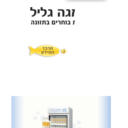
תופעות לוואי
המלצות תזונת אומגה
מוצרים ושרותים
מרכז המטפלים
אומגה 3 גליל טרייה מהמקרר
מרכז המידע
סדנאות והרצאות
ויטמין E גליל
שמן MCT KETOIL
מגנזיום טאורט
פרוטוקול אומגה