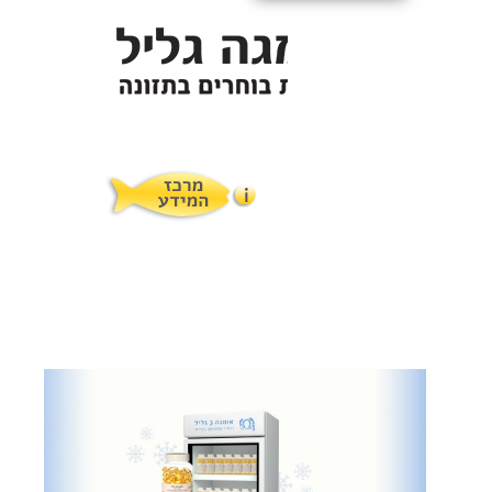
תופעות לוואי
המלצות תזונת אומגה
מוצרים ושרותים
מרכז המטפלים
אומגה 3 גליל טרייה מהמקרר
מרכז המידע
סדנאות והרצאות
ויטמין E גליל
שמן MCT KETOIL
מגנזיום טאורט
פרוטוקול אומגה