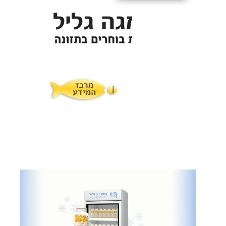
תופעות לוואי
המלצות תזונת אומגה
מוצרים ושרותים
מרכז המטפלים
אומגה 3 גליל טרייה מהמקרר
מרכז המידע
סדנאות והרצאות
ויטמין E גליל
שמן MCT KETOIL
מגנזיום טאורט
פרוטוקול אומגה