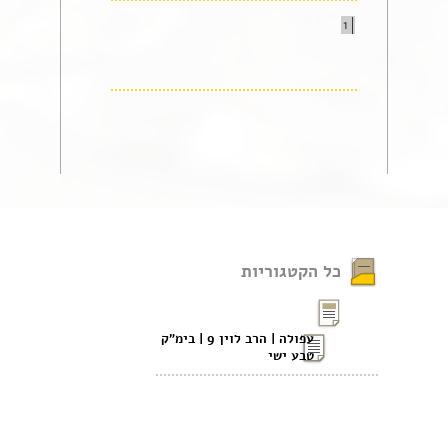
1
כל הקטגוריות
עפולה | הרב לוין 9 | בימ"ק
טבע ישי