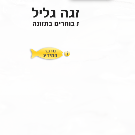
תופעות לוואי
המלצות תזונת אומגה
מוצרים ושרותים
מרכז המטפלים
אומגה 3 גליל טרייה מהמקרר
מרכז המידע
סדנאות והרצאות
ויטמין E גליל
שמן MCT KETOIL
מגנזיום טאורט
פרוטוקול אומגה