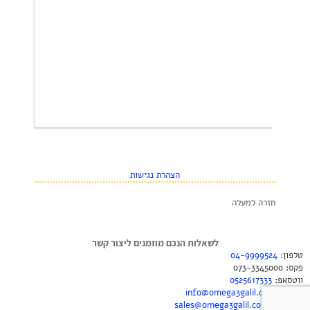
הצהרת נגישות
חזרה למעלה
לשאלות הנכם מוזמנים ליצור קשר
טלפון:
04-9999524
פקס: 073-3345000
ווטסאפ:
0525617333
למידע:
info@omega3galil.com
להזמנות:
sales@omega3galil.com