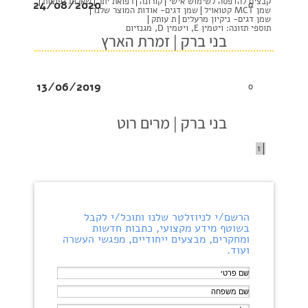
קבצים להדפסה לשימוש אישי
קורונה
רפואת יתר
שאלות נפוצות
24/08/2020
0
שמן MCT קטואויל
שמן דגים- אודות המוצר שלנו
שמן דגים- ניקיון מרעלים
ת עותק
תוספי תזונה: ויטמין E, ויטמין D, מגנזיום
בני ברק | זמרת הארץ
13/06/2019
0
בני ברק | מרים רוט
1
הרשם/י לניוזלטר שלנו ותוכל/י לקבל
בשוטף מידע מקצועי, כתבות חדשות
ומחקרים, מבצעים ייחודיים, מפגשי העשרה
ועוד.