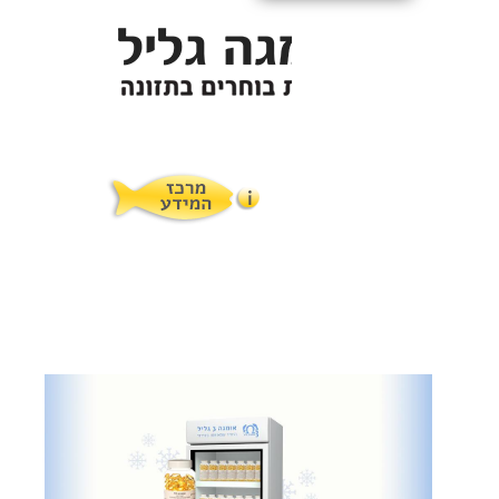
תופעות לוואי
המלצות תזונת אומגה
מוצרים ושרותים
מרכז המטפלים
אומגה 3 גליל טרייה מהמקרר
מרכז המידע
סדנאות והרצאות
ויטמין E גליל
שמן MCT KETOIL
מגנזיום טאורט
פרוטוקול אומגה