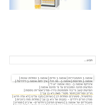
צור קשר
שקיפות זאת מהות- תשובות לשאלות נפוצות
הצהרת נגישות
Search
for:
בני
אומגה 3 והתמכרויות
אומגה 3 וחיות
אומגה 3 ומחלות שונות
אומגה 3 ותרופות
אומגה 3- מה זה?
איך לתת אומגה 3 לילדים?
אינדקס אומגה 3- כמה אומגה יש לי
ברק
המלצות תזונה ומתכונים על פי תזונת אומגה
הפרעות קשב וריכוז ותסמונות נוירו-פסיכיאטריות נוספות
הריון ופוריות
חומר מקורי מאת גיא בן צבי
כולסטרול, סטטינים ומחלות לב
כשרות
כתבו עלינו
לא עלה חדש
מגזין הורים וילדים – כתבות של גיא בן צבי
מחלות מוח ניווניות
מטבוליזם של אומגה 3
נושאים חמים
ניוזלטרים- ארכיון
ספורט