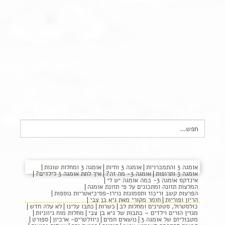
צור קשר
שקיפות זאת מהות- תשובות לשאלות נפוצות
הצהרת נגישות
Search
for:
כפר
אומגה 3 והתמכרויות
אומגה 3 וחיות
אומגה 3 ומחלות שונות
אומגה 3 ותרופות
אומגה 3- מה זה?
איך לתת אומגה 3 לילדים?
אינדקס אומגה 3- כמה אומגה יש לי
כמא
המלצות תזונה ומתכונים על פי תזונת אומגה
הפרעות קשב וריכוז ותסמונות נוירו-פסיכיאטריות נוספות
הריון ופוריות
חומר מקורי מאת גיא בן צבי
כולסטרול, סטטינים ומחלות לב
כשרות
כתבו עלינו
לא עלה חדש
מגזין הורים וילדים – כתבות של גיא בן צבי
מחלות מוח ניווניות
מטבוליזם של אומגה 3
נושאים חמים
ניוזלטרים- ארכיון
ספורט