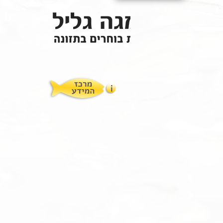
תופעות לוואי
המלצות תזונת אומגה
מוצרים ושרותים
מרכז המטפלים
אומגה 3 גליל טרייה מהמקרר
מרכז המידע
סדנאות והרצאות
ויטמין E גליל
שמן MCT KETOIL
מגנזיום טאורט
פרוטוקול אומגה