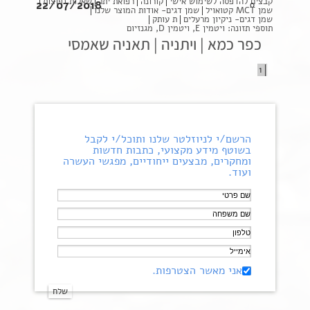
קבצים להדפסה לשימוש אישי
קורונה
רפואת יתר
שאלות נפוצות
22/07/2018
0
שמן MCT קטואויל
שמן דגים- אודות המוצר שלנו
שמן דגים- ניקיון מרעלים
ת עותק
תוספי תזונה: ויטמין E, ויטמין D, מגנזיום
כפר כמא | ויתניה | תאניה שאמסי
1
הרשם/י לניוזלטר שלנו ותוכל/י לקבל
בשוטף מידע מקצועי, כתבות חדשות
ומחקרים, מבצעים ייחודיים, מפגשי העשרה
ועוד.
אני מאשר הצטרפות.