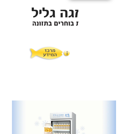
תופעות לוואי
המלצות תזונת אומגה
מוצרים ושרותים
מרכז המטפלים
אומגה 3 גליל טרייה מהמקרר
מרכז המידע
סדנאות והרצאות
ויטמין E גליל
שמן MCT KETOIL
מגנזיום טאורט
פרוטוקול אומגה