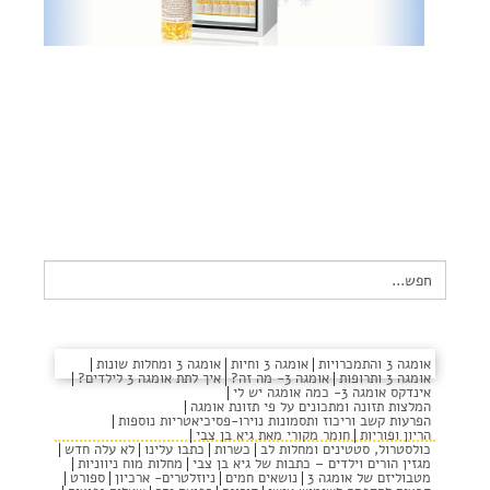
צור קשר
שקיפות זאת מהות- תשובות לשאלות נפוצות
הצהרת נגישות
Search
for:
כרמיאל
אומגה 3 והתמכרויות
אומגה 3 וחיות
אומגה 3 ומחלות שונות
אומגה 3 ותרופות
אומגה 3- מה זה?
איך לתת אומגה 3 לילדים?
אינדקס אומגה 3- כמה אומגה יש לי
המלצות תזונה ומתכונים על פי תזונת אומגה
הפרעות קשב וריכוז ותסמונות נוירו-פסיכיאטריות נוספות
הריון ופוריות
חומר מקורי מאת גיא בן צבי
כולסטרול, סטטינים ומחלות לב
כשרות
כתבו עלינו
לא עלה חדש
מגזין הורים וילדים – כתבות של גיא בן צבי
מחלות מוח ניווניות
מטבוליזם של אומגה 3
נושאים חמים
ניוזלטרים- ארכיון
ספורט