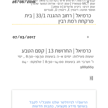
קבצים להדפסה לשימוש אישי
קורונה
רפואת יתר
שאלות נפוצות
26/06/2018
0
שמן MCT קטואויל
שמן דגים- אודות המוצר שלנו
שמן דגים- ניקיון מרעלים
ת עותק
תוספי תזונה: ויטמין E, ויטמין D, מגנזיום
כרמיאל | רחוב ההגנה 33/1 | בית
מרקחת רמת רבין
07/03/2017
0
כרמיאל | החרושת 13 | קסם הטבע
שעות פעילות: ימים א-ה בשעות 8:30-19:30 , ימי
ו' וערבי חג בשעות 8:30-14:00 | טלפקס: 04-
9889669
1
הרשם/י לניוזלטר שלנו ותוכל/י לקבל
בשוטף מידע מקצועי, כתבות חדשות