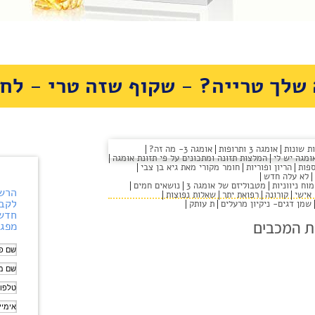
שלך טרייה? - שקוף שזה טרי - לחצ
אומגה 3 ותרופות
אומגה 3- מה זה?
המלצות תזונה ומתכונים על פי תזונת אומגה
ספות
הריון ופוריות
חומר מקורי מאת גיא בן צבי
לא עלה חדש
וח ניווניות
מטבוליזם של אומגה 3
נושאים חמים
הרשם
אישי
קורונה
רפואת יתר
שאלות נפוצות
לקבל
שמן דגים- ניקיון מרעלים
ת עותק
חדשו
ת המכבים
מפגש