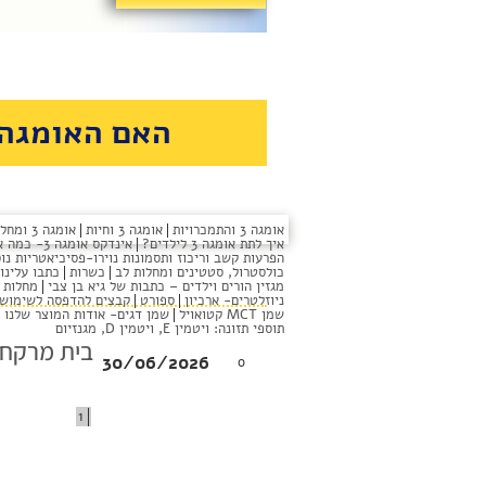
האם האומגה 
מכבים
אומגה 3 והתמכרויות
אומגה 3 וחיות
אומגה 3 ומחלות שונות
איך לתת אומגה 3 לילדים?
אינדקס אומגה 3- כמה אומגה יש לי
-
הפרעות קשב וריכוז ותסמונות נוירו-פסיכיאטריות נו
כולסטרול, סטטינים ומחלות לב
כשרות
כתבו עלינו
מגזין הורים וילדים – כתבות של גיא בן צבי
מחלות מ
רעות
ניוזלטרים- ארכיון
ספורט
קבצים להדפסה לשימוש 
שמן MCT קטואויל
שמן דגים- אודות המוצר שלנו
תוספי תזונה: ויטמין E, ויטמין D, מגנזיום
בית מרקח
30/06/2026
0
1