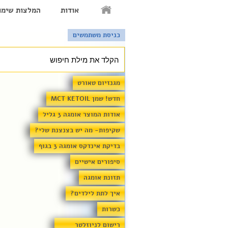
אודות
המלצות שימו
כניסת משתמשים
מגנזיום טאורט
חדש! שמן MCT KETOIL
אודות המוצר אומגה 3 גליל
שקיפות- מה יש בצנצנת שלי?
בדיקת אינדקס אומגה 3 בגוף
סיפורים אישיים
תזונת אומגה
איך לתת לילדים?
כשרות
רישום לניוזלטר