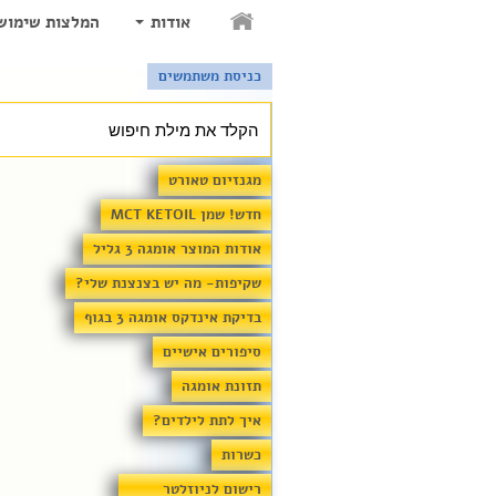
אודות
המלצות שימוש
כניסת משתמשים
מגנזיום טאורט
חדש! שמן MCT KETOIL
אודות המוצר אומגה 3 גליל
שקיפות- מה יש בצנצנת שלי?
בדיקת אינדקס אומגה 3 בגוף
סיפורים אישיים
תזונת אומגה
איך לתת לילדים?
כשרות
רישום לניוזלטר