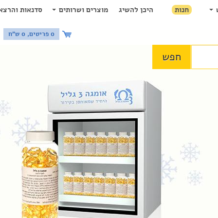
חנות
היכן להשיג
מוצרים ושרותים
סדנאות והרצא
0 פריטים, 0 ש"ח