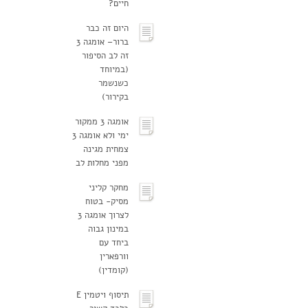
חיים?
היום זה כבר
ברור– אומגה 3
זה לב הסיפור
(במיוחד
כשנשמר
בקירור)
אומגה 3 ממקור
ימי ולא אומגה 3
צמחית מגינה
מפני מחלות לב
מחקר קליני
מסיק- בטוח
לצרוך אומגה 3
במינון גבוה
ביחד עם
וורפארין
(קומדין)
תיסוף ויטמין E