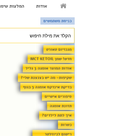
אודות
המלצות שימו
כניסת משתמשים
מגנזיום טאורט
חדש! שמן MCT KETOIL
אודות המוצר אומגה 3 גליל
שקיפות- מה יש בצנצנת שלי?
בדיקת אינדקס אומגה 3 בגוף
סיפורים אישיים
תזונת אומגה
איך לתת לילדים?
כשרות
רישום לניוזלטר