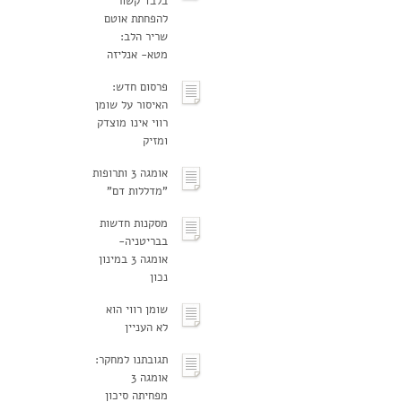
בלבד קשור
להפחתת אוטם
שריר הלב:
מטא- אנליזה
פרסום חדש:
האיסור על שומן
רווי אינו מוצדק
ומזיק
אומגה 3 ותרופות
"מדללות דם"
מסקנות חדשות
בבריטניה-
אומגה 3 במינון
נכון
שומן רווי הוא
לא העניין
תגובתנו למחקר:
אומגה 3
מפחיתה סיכון