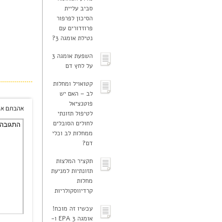
סביב עליית
הסיכון לפרפור
פרוזדורים עם
נטילת אומגה 3?
השפעת אומגה 3
על לחץ דם
קטואויל ומחלות
לב – האם יש
פוטנציאל
אהבתם את
לטיפול תזונתי
לחולים הסובלים
ממחלות לב וכלי
דם?
תקציר המלצות
תזונתיות למניעת
מחלות
קרדיווסקולריות
עכשיו זה מוכח!
אומגה 3 EPA ו-