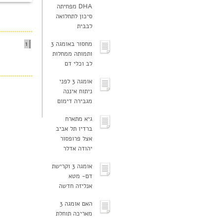
DHA מפחיתה
סיכון לתחלואה
לבבית
מחסור באומגה 3
1
ותמותה ממחלות
לב וכלי דם
אומגה 3 לפני
ניתוח איננה
מגבירה דימום
גיא מתארח
ברדיו תל אביב
אצל פרופסור
יהודה אדלר
אומגה 3 וקרישת
דם- מטא
אנליזה חדשה
האם אומגה 3
מאריכה תוחלת