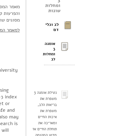
3
ומחלות
שונות
מסוגים שונים. המאמ
לב וכלי
דם
למאמר המל
אומגה
3
ומחלות
לב
iversity
sing
נטילת אומגה 3
-3 index
משפרת את
et or
בריאות הלב,
afe and
משפרת את
also may
איכות החיים
ומאריכה את
earch is
תוחלת החיים אז
will
מדוע המהומה