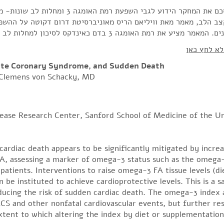
מאמר המסכם את המחקר הידוע לגבי השפעת רמת
ר מציע את רמת האומגה 3 בדם כאינדקס לסיכון למחלות לב שונות.
א לחץ כאן
ute Coronary Syndrome, and Sudden Death
d Clemens von Schacky, MD
sease Research Center, Sanford School of Medicine of the Un
cardiac death appears to be significantly mitigated by increa
HA, assessing a marker of omega-3 status such as the omega
patients. Interventions to raise omega-3 FA tissue levels (di
be instituted to achieve cardioprotective levels. This is a s
ducing the risk of sudden cardiac death. The omega-3 index 
ACS and other nonfatal cardiovascular events, but further res
ent to which altering the index by diet or supplementation 