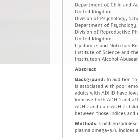
Department of Child and Ado
United Kingdom
Division of Psychology, Sc
Department of Psychology,
Division of Reproductive Ph
United Kingdom
Lipidomics and Nutrition R
Institute of Science and t
Instituteon Alcohol Abusea
Abstract
Background:
In addition t
is associated with poor emo
adults with ADHD have low
improve both ADHD and aff
ADHD and non-ADHD children
between those indices and 
Methods
: Children/adoles
plasma omega-3/6 indices a