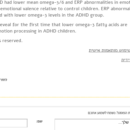
HD had lower mean omega-3/6 and ERP abnormalities in emo
emotional valence relative to control children. ERP abnormal
ted with lower omega-3 levels in the ADHD group.
reveal for the first time that lower omega-3 fatty acids are
motion processing in ADHD children.
ts reserved.
ימוש מותאמות אישית
ידית
לחזר
 הפוסט? נשמח לשמוע אתכם
שם: