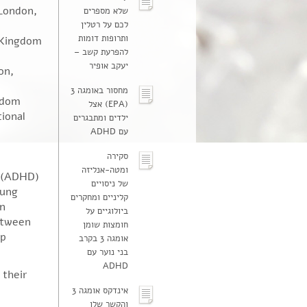
 London,
שלא מספרים
לכם על רטלין
ותרופות דומות
d Kingdom
להפרעת קשב –
יעקב אופיר
on,
מחסור באומגה 3
gdom
(EPA) אצל
ional
ילדים ומתבגרים
עם ADHD
סקירה
ומטה-אנליזה
er(ADHD)
של ניסויים
oung
קליניים ומחקרים
an
ביולוגיים על
etween
חומצות שומן
ip
אומגה 3 בקרב
בני נוער עם
ADHD
 their
אינדקס אומגה 3
והקשר שלו