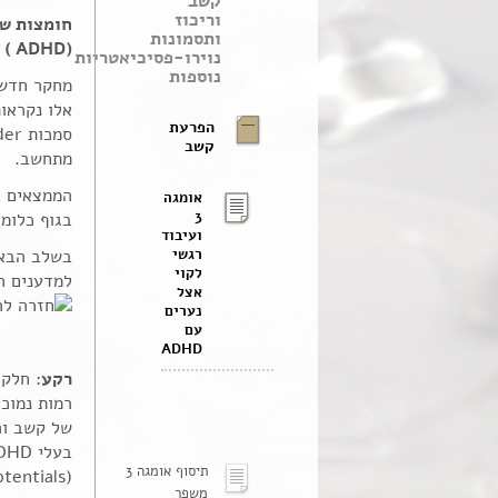
קשב
וריכוז
ותסמונות
(ADHD )
נוירו-פסיכיאטריות
נוספות
אלו נקראות
הפרעת
קשב
מתחשב.
אומגה
3
בגוף כלומר יחס 3:6 נמוך יותר, כ
ועיבוד
רגשי
בשלב הבא 
לקוי
למדענים ה
אצל
נערים
עם
ADHD
רקע
תיסוף אומגה 3
(ERP= event-related potentials), שהוא מדד לתגובתו של הנער לארוע חיצוני.
משפר