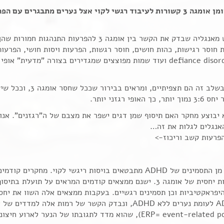
חומצות שומן אומגה 3 קשורות לעיבוד רגשי לקוי אצל נערים מתבגרים
 חוסר רגישות, כהות חושים, חוסר רגשות, הפרעות ויסות חושי, הפרעו
סמכות defiance disorder ועוד שמות מפוצצים שמגדירים בצורה "מדעית
ך האופי רגזני יותר.
יבוצע מחקר האם תיסוף שמן דגים ישפר את מצבם של ה"רגזנים". אנו
אנגלים לגלות את זה…
בעלי ADHD לעומת נערים ללא ADHD, ונבדק הקשר של רמות אלה 