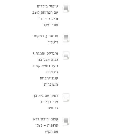
טיפול בילדים
עם הפרעות קשב
וריכוז – דר'
אורי יצקר
אומגה 3 במקום
ריטלין
אינדקס אומגה 3
גבוה אצל בני
נוער נמצא קשור
ליכולות
קוגניטיביות
משופרות
ראיון עם גיא בן
צבי בדיבוב
לרוסית
קשב וריכוז ללא
תרופות – נצלו
את הקיץ