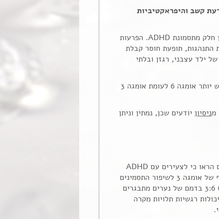
 עם הפרעת קשב והיפראקטיביות
מחקר חדש מאנגליה שבדק את הקשר בין אומגה 3 להפרעות התנהגות חמורות שהן חלק מתסמונת ADHD. הפרעות
ת התנהגות, תופעת חוסר קבלת
" אופי של ילד עצבני, רגזן ובלתי
הממצאים בשלב זה הם תצפיתיים, ומראים בבירור שככל שחסר אומגה 3, וככל שיש יותר אומגה 6 לעומת אומגה 3
 מ
ניסיון
יודעים שכן, נמתין וניתן
: חלק מן התסמינים של ADHD מתבטאים בויסות ריגשי לקוי. מחקרים קודמים הראו כי לצעירים עם ADHD
רמות נמוכות יחסית של אומגה 3. ישנם ממצאים קודמים המראים על תועלת בתיסוף של אומגה 3 לשיפור התסמינים
של קשב והיפראקטיביות וכן תסמינים רגשיים. בעקבות ממצאים אלה השוו את יחס 3:6 בדמם של נערים מתבגרים
למדדים של יכולות רגשיות תלויות מקרה