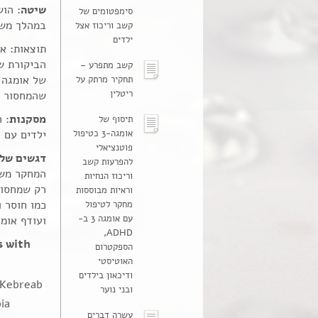
שיטה
סימפטומים של
במהלך משי
קשב וריכוז אצל
ילדים
קשב מתפרע –
תחקיר מרתק על
ריטלין
שהמחסור באומגה 
מסקנות
תיסוף של
אומגה-3 כטיפול
ילדים עם ADHD.
פוטנציאלי
דגשים של 
להפרעות קשב
וריכוז הנחיות
וראיות מבוססות
מחקר לטיפול
עם אומגה 3 ב-
ועודף אומגה
ADHD,
s with
הספקטרום
האוטיסטי
ודיכאון בילדים
 Kebreab
ובני נוער
ia
עשרה דברים