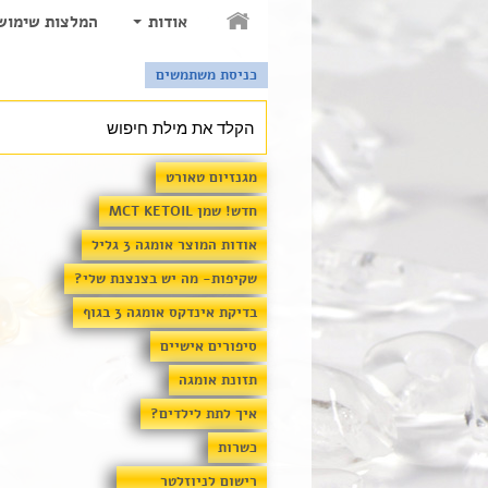
אודות
המלצות שימוש
כניסת משתמשים
מגנזיום טאורט
חדש! שמן MCT KETOIL
אודות המוצר אומגה 3 גליל
שקיפות- מה יש בצנצנת שלי?
בדיקת אינדקס אומגה 3 בגוף
סיפורים אישיים
תזונת אומגה
איך לתת לילדים?
כשרות
רישום לניוזלטר