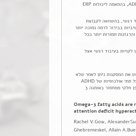
: הושוו יחסי 3:6 בפלסמה של ילדים/מתבגרים עם-ADHD לעומת ללא- ADHD, בהתאמה ליכולות ERP
 ADHD נמצא יחס 3:6 נמוך יותר בדם ולקויות ERP בעיבוד רגשי, בהשוואה לקבוצת
 ללא ADHD. בתוך קבוצת הADHD נמצא שלקויות ERP קורלטיביות בבירור לרמה נמוכה יותר
ב הילדים הלוקים ב ADHD הפרעות האופי והרגזנות חמורות יותר ככל
שפים לראשונה את הקשר בין רמות נמוכות של אומגה 3 לבין לקויות בעיבוד רגשי אצל
תי קבוצות בספקטרום של ADHD. על מנת לפשט את המסקנות ניתן לאמר שלא
רק שמחסור באומגה 3 גורם לחוסר קשב וריכוז, אלא שתסמיני משנה המופיעים אצל תתי אולכוסיות של ADHD
כמו חוסר ויסות רגשי, רגזנות, עצבנות ואי קבלת סמכות גם הן נגרמות לפחות באופן חלקי ממחסור באומגה 3
Omega-3 fatty acids are r
attention deficit hyperact
Rachel V.Gow, AlexanderSu
Ghebremeskel, Allain A.Buen