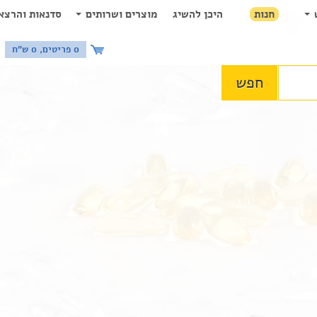
חנות
היכן להשיג
מוצרים ושרותים
סדנאות והרצא
0 פריטים, 0 ש"ח