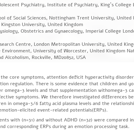
lescent Psychiatry, Institute of Psychiatry, King`s College
hool of Social Sciences, Nottingham Trent University, Unite
 Kingston University, United Kingdom
ysiology, Obstetrics and Gynaecology, Imperial College Lond
esearch Centre, London Metropolitan University, United Kin
he Environment, University of Worcester, United Kingdom Nat
nd Alcoholism, Rockville, MD20852, USA
o the core symptoms, attention deficit hyperactivity disord
tion regulation. There is some evidence that children and y
er omega-3 levels and that supplementation withomega-3 c
ective symptoms. We therefore investigated differences b
 in omega-3/6 fatty acid plasma levels and the relationsh
emotion-elicited event-related potentials(ERPs).
cents with (n=31) and without ADHD (n=32) were compared in
nd corresponding ERPs during an emotion processing task.