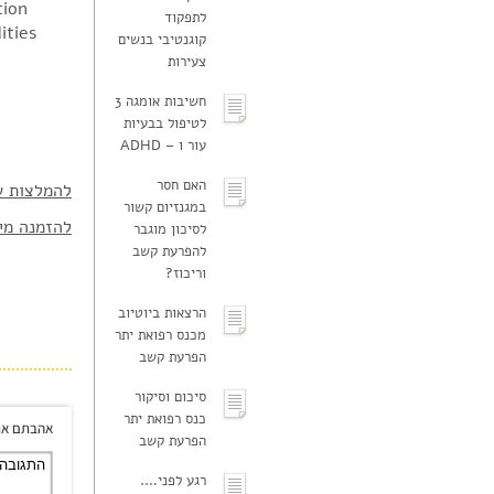
tion
לתפקוד
ities
קוגנטיבי בנשים
צעירות
חשיבות אומגה 3
לטיפול בבעיות
עור ו – ADHD
האם חסר
להמלצות ש
במגנזיום קשור
להזמנה מי
לסיכון מוגבר
להפרעת קשב
וריכוז?
הרצאות ביוטיוב
מכנס רפואת יתר
הפרעת קשב
סיכום וסיקור
כנס רפואת יתר
אהבתם את
הפרעת קשב
רגע לפני….