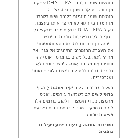
חומצות שומן בלבד- EPA ו DHA שמקורן
מן החי, בעיקר בשמן דגים. אלו הן
חומצות שומן חיוניות כלומר שיש לקבלן
מן המזון כי הגוף לא מייצר אותן בעצמו.
רק ל EPA ו DHA ידוע תפקיד פונקציונלי
בגוף בכלל ובפעילות גופנית וספורט
בפרט. הן חיוניות למבנה התא ומווסתות
את העברת החומרים החיוניים אל תוך ואל
מחוץ לתא. בכל מקום בו תחסר אומגה 3
תתפוס את מקומה אומגה 6 שביחסים לא
נכונים תגרום לפעילות תאית בלתי מווסתת
ואגרסיבית.
כאשר מדברים על תפקיד אומגה 3 בגוף
כדאי לשים לב לשלושה גורמים: עומס
מחמצן, נוגדי חימצון ודלקת. גורמים אלה
לוקחים תפקיד מרכזי בהתמודדות ומניעת
פציעות ספורט.
חשיבות אומגה 3 בעת ביצוע פעילות
גופנית