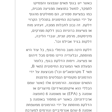
כאשר יש בגוף תאים שנפגעו והפסיקו
לתפקד, למשל כתוצאה מפגיעה מכנית,
כמו בפציעת ספורט, הם מסולקים מהגוף
על ידי המערכת החיסונית בתהליך הקרוי
דלקת. זה נכון לחבלות ממכה, זעזוע מוח
או פציעות כרוניות כגון דלקת מפרקים,
מיניסקוס, מרפק טניס, שברי הליכה,
דלקות בגיד אכילס וכו'.
דלקת הינה מצב נורמלי בגוף, כל עוד היא
מווסתת, ובלעדיה היינו מתים מכל זיהום
או פציעה. ויסות הדלקת בגוף, כלומר
הפעלת תאי המערכת החיסונית (תאי B,
תאי T מקרופאג'ים וכו') מבוצעת על ידי
הורמונים מקומיים הנפלטים מדפנות
התאים שנפגעו. הורמונים אלו (אשר שמם
הכללי הוא איקוסנואידים) מיוצרים או
אומגה 3 (EPA) או מאומגה 6 (חומצה
ארכידונית). כאשר יש מחסור באומגה 3
הדלקת מווסתת על ידי הורמונים ממשפחת
אומגה 6 שהם אגרסיביים וגורמים למערכת