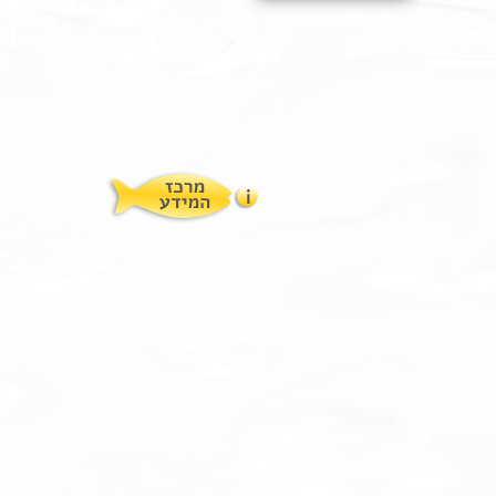
תופעות לוואי
המלצות תזונת אומגה
מוצרים ושרותים
מרכז המטפלים
אומגה 3 גליל טרייה מהמקרר
מרכז המידע
סדנאות והרצאות
ויטמין E גליל
שמן MCT KETOIL
מגנזיום טאורט
פרוטוקול אומגה