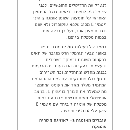
לנטרל את הרדיקלים החופשיים, לפני
שנוצר נזק לתאים בריאים. נוגד החימצון
האחראי על חומצות השומן אומגה 3 הינו
ויטמין E מסוג אלפא טוקופרול ולא שום
נוגד חימצון אחר, ועל כן נרצה אותו
בכמות מספקת בגופנו.
במצב של פעילות גופנית מוגברת יש
באופן טבעי ונורמלי הרס מוגבר של תאים
ברקמות השונות ובעיקר בשרירים
ובעצמות. בעקבות הרס תאים זה הרקמות
נבנות מחדש ומתחזקות וכך השרירים
והגוף כולו מתחזקים. עם זאת הרס התאים
המתמיד מעלה מאד את העומס המחמצן
מה שמעלה את הצורך בויטמין E. במצב
אופטימלי תאים חדשים ייבנו עם כמות
מספקת של אומגה 3 ביחד עם ויטמין E
שיגן עליהם מפני חימצון.
עוברים מאומגה 3- לאומגה 3 טריה
מהמקרר