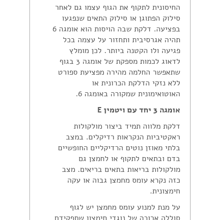
החיסונית לתקוף את הגוף עצמו גם לאחר
סילוק הפתוגן או סילוק התאים שנפגעו
בפציעה. דלקת שבה הויסות הוא אומגה 6
תהיה אגרסיבית ותחזור על עצמה בכל
פגיעה ולו הקטנה ביותר. לכן מומלץ
לדאוג לכמות מספקת של אומגה 3 בגוף
שתאפשר החלמה מהירה מפציעת ספורט
ללא נזקי הדלקת הכרונית או
האוטואימונית שמקורה באומגה 6.
אומגה 3 יחד עם ויטמין E
דלקת מלווה תמיד ביצור מולקולות
ראקטיביות הנקראות רדיקלים. במצב
בלתי מאוזן נוטים הרדיקליים החופשיים
בדם ובתאים לתקוף או לחמצן גם
מולקולות בריאות בתאים בריאים. מצב
כזה נקרא עומס מחמצן גבוה או עקה
חימצונית.
על מנת למנוע עומס מחמצן יש לגוף
סוללה ארוכה של נוגדי חימצון שתפקידם