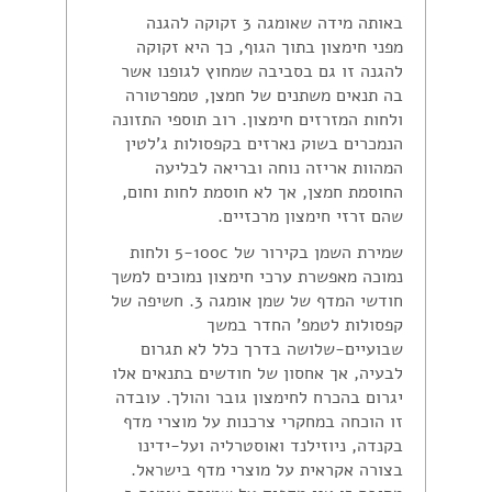
באותה מידה שאומגה 3 זקוקה להגנה
מפני חימצון בתוך הגוף, כך היא זקוקה
להגנה זו גם בסביבה שמחוץ לגופנו אשר
בה תנאים משתנים של חמצן, טמפרטורה
ולחות המזרזים חימצון. רוב תוספי התזונה
הנמכרים בשוק נארזים בקפסולות ג'לטין
המהוות אריזה נוחה ובריאה לבליעה
החוסמת חמצן, אך לא חוסמת לחות וחום,
שהם זרזי חימצון מרכזיים.
שמירת השמן בקירור של 5-100c ולחות
נמוכה מאפשרת ערכי חימצון נמוכים למשך
חודשי המדף של שמן אומגה 3. חשיפה של
קפסולות לטמפ' החדר במשך
שבועיים-שלושה בדרך כלל לא תגרום
לבעיה, אך אחסון של חודשים בתנאים אלו
יגרום בהכרח לחימצון גובר והולך. עובדה
זו הוכחה במחקרי צרכנות על מוצרי מדף
בקנדה, ניוזילנד ואוסטרליה ועל-ידינו
בצורה אקראית על מוצרי מדף בישראל.