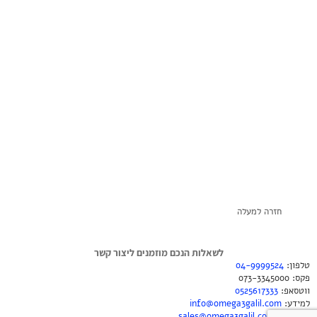
חזרה למעלה
לשאלות הנכם מוזמנים ליצור קשר
טלפון:
04-9999524
פקס: 073-3345000
ווטסאפ:
0525617333
למידע:
info@omega3galil.com
להזמנות:
sales@omega3galil.com