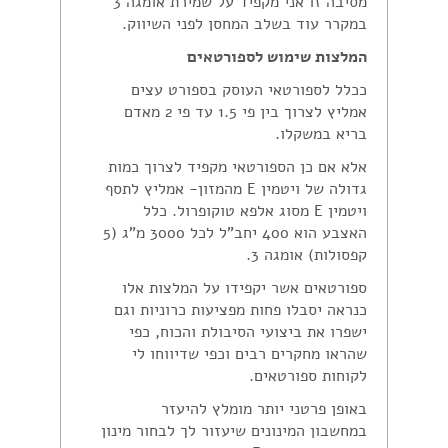
מסיבה זו אני מקפיד על שמירת אומגה 3
במקרר עוד בשלב המחסן לפני השיווק.
המלצות שימוש לספורטאים
ככלל לספורטאי העוסק בספורט עצים
אמליץ לצרוך בין פי 1.5 עד פי 2 מאדם
בריא במשקלו.
אלא אם כן הספורטאי מקפיד לצרוך כמות
גדולה של ויטמין E מהמזון- אמליץ לתסף
ויטמין E מסוג אלפא טוקופרול. כלל
האצבע הוא 400 יחב"ל לכל 3000 מ"ג (5
קפסולות) אומגה 3.
ספורטאים אשר יקפידו על המלצות אלו
כנראה יסבלו פחות מפציעות כרוניות וגם
ישפרו את ביצועי הסיבולת והכוח, כפי
שהראו מחקרים רבים וכפי שדיווחו לי
לקוחות ספורטאים.
באופן פרטני יותר מומלץ להיעזר
במחשבון המינונים שיעזור לך לבחור מינון