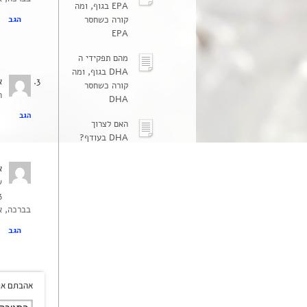
EPA בגוף, ומה
קורה כשחסר
הגב
EPA
מהם תפקידי ה
DHA בגוף, ומה
א
קורה כשחסר
האם
DHA
הגב
האם לצרוך
DHA בעודף?
א
ש
3 בצירוף לתזונה נכונה מביא לש
בברכה, א
הגב
אהבתם את