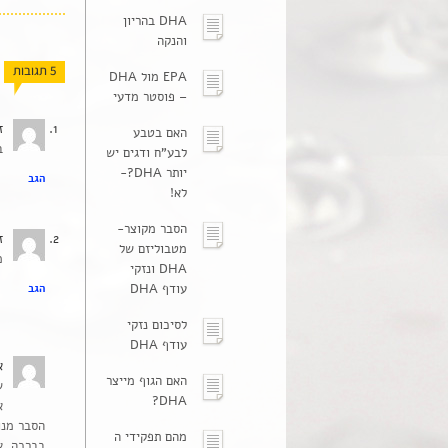
DHA בהריון
והנקה
5 תגובות
EPA מול DHA
– פוסטר מדעי
ז
האם בטבע
בדי
לבע"ח ודגים יש
יותר DHA?-
הגב
לא!
הסבר מקוצר-
ז
מטבוליזם של
מ
DHA ונזקי
עודף DHA
הגב
לסיכום נזקי
עודף DHA
א
האם הגוף מייצר
ש
DHA?
הסבר מנו
מהם תפקידי ה
בברכה, א