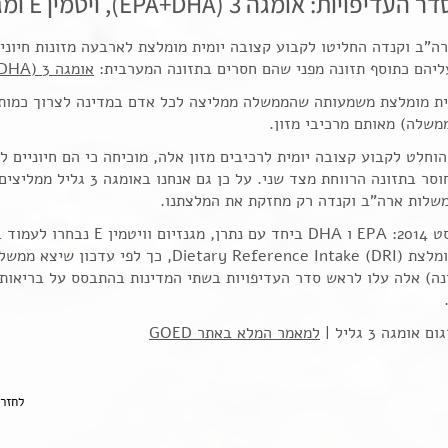
ויות: אומגה 3 (EPA+DHA), ויטמין E ומגנזיום
ה"ב וקנדה החליטו לקבוע קצובה יומית מומלצת לארבעה מזונות חיוני
ליהם כתוסף תזונה מפני שהם חסרים בתזונה המערבית:
אומגה 3 (EPA+DHA)
ית מומלצת משמעותה שהממשלה ממליצה לכל אדם במדינה לצרוך כמות י
שלה) מאותם מרכיבי מזון.
וחלט לקבוע קצובה יומית לרכיבים מזון אלה, מוכיחה כי הם חיוניים 
נמצאים בחוסר בתזונה הרווחת מצד שנ
שלות ארה"ב וקנדה רק מחזקת את המלצתנו.
"15 באוגוסט 2014: EPA ו DHA ביחד 
היומית המומלצת Dietary Reference Intake (DRI),
ונה) אלה עלו לראש סדר העדיפויות בשתי המדינות בהתבסס על בריאות 
אומגה 3 גליל |
למאמר המלא באתר GOED
לחזר