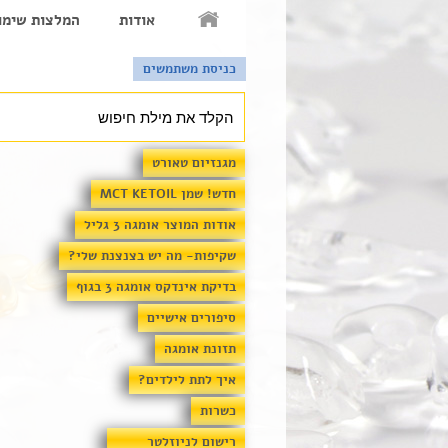
אודות
המלצות שימו
כניסת משתמשים
מגנזיום טאורט
חדש! שמן MCT KETOIL
אודות המוצר אומגה 3 גליל
שקיפות- מה יש בצנצנת שלי?
בדיקת אינדקס אומגה 3 בגוף
סיפורים אישיים
תזונת אומגה
איך לתת לילדים?
כשרות
רישום לניוזלטר