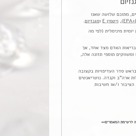
ים, מתוכם שלושה שאנו
,
ויטמין E
ו
מגנזיום
.
ומית מינימלית (לפי מה
לבריאות האדם מצד אחד, אך
י. על כן גם אנחנו באומגה 3 גליל ממליצים ומשווקים תוספי תזונה אלה,
עם נתרן, מגנזיום וויטמין E נבחרו לעמוד בראש סדר העדיפויות בקצובה
 כך לפי עדכון שיצא ממשלות ארה"ב וקנדה. נוטריאנטים
הציבור ו/או חשיבות
ה לרשימת המאמרים>>