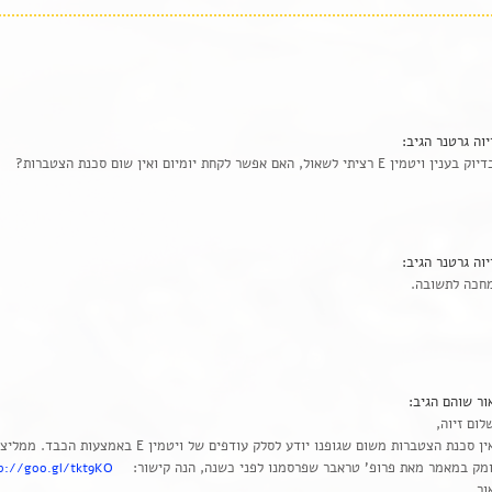
יוה גרטנר
הגיב:
וק בענין ויטמין E רציתי לשאול, האם אפשר לקחת יומיום ואין שום סכנת הצטברות?
יוה גרטנר
הגיב:
חכה לתשובה.
ור שוהם
הגיב:
לום זיוה,
אין סכנת הצטברות משום שגופנו יודע לסלק עודפים של ויטמין E באמצעו
מק במאמר מאת פרופ' טראבר שפרסמנו לפני כשנה, הנה קישור:
p://goo.gl/tkt9KO
ור