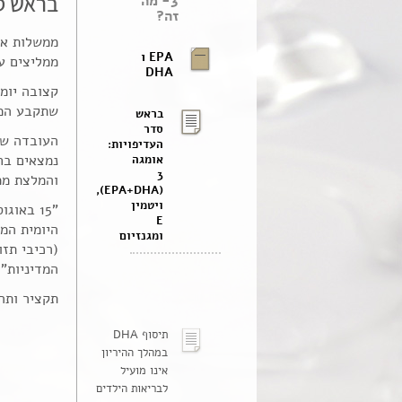
בראש סדר העדיפ
3- מה
זה?
ממשלות אר
EPA ו
ממליצים ע
DHA
קצובה יומ
שתקבע הממ
בראש
סדר
העובדה שה
העדיפויות:
אומגה
3
והמלצת ממ
(EPA+DHA),
ויטמין
E
ומגנזיום
(רכיבי תז
המדיניות".
תקציר ותרגום 
תיסוף DHA
במהלך ההיריון
אינו מועיל
לבריאות הילדים