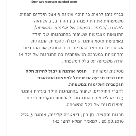
בגרף ניתן לראות כי תוסף אומגה 3 אצל הילדים הפחית
משמעותית את התוקפנות בין ההורים, בהשוואה
לפלסבו.
[כלומר, הפחתה של אלימות במשפחה]
התוצאות מצביעות ששיפור בהתנהגותו של הילד
באמצעות תוסף אומגה 3 יכולה להפחית התנהגות
אגרסיבית גם מצד ההורים. דבר המחזק את ההדדיות
והדינמיות במערכת המשפחתית בה התנהגות של ילד או
הורה משפיעה על כלל המשפחה.
מסקנות עיקריות
–
תוסף אומגה 3 יכול להיות חלק
מתוכנית מניעה או טיפול לצמצום התנהגות
תוקפנית ואלימות במשפחה.
לדברי החוקרים, שיפור בהתנהגות הילד בעזרת אומגה
3 מביא לשיפור בהתנהגות ולהפחתת תוקפנות פיזית
ופסיכולוגית של כלל המשפחה.
תרגום ותקציר, חן רון, דיאטנית קלינית, אומגה 3 גליל
26.08.2018 . למאמר המלא
לחצו כאן