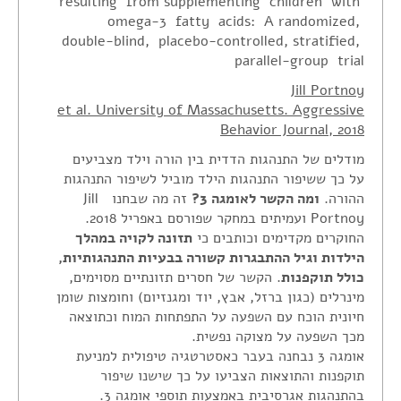
resulting from supplementing children with
צור קשר
omega-3 fatty acids: A randomized,
double-blind, placebo-controlled, stratified,
הצהרת נגישות
parallel-group trial
Jill Portnoy
et al. University of Massachusetts. Aggressive
Behavior Journal, 2018
מודלים של התנהגות הדדית בין הורה וילד מצביעים
על כך ששיפור התנהגות הילד מוביל לשיפור התנהגות
ההורה.
ומה הקשר לאומגה 3?
זה מה שבחנו Jill
Portnoy ועמיתים במחקר שפורסם באפריל 2018.
החוקרים מקדימים וכותבים כי
תזונה לקויה במהלך
הילדות וגיל ההתבגרות קשורה בבעיות התנהגותיות,
כולל תוקפנות
. הקשר של חסרים תזונתיים מסוימים,
מינרלים (כגון ברזל, אבץ, יוד ומגנזיום) וחומצות שומן
חיונית הוכח עם השפעה על התפתחות המוח וכתוצאה
מכך השפעה על מצוקה נפשית.
אומגה 3 נבחנה בעבר כאסטרטגיה טיפולית למניעת
תוקפנות והתוצאות הצביעו על כך שישנו שיפור
בהתנהגות אגרסיבית באמצעות תוספי אומגה 3.