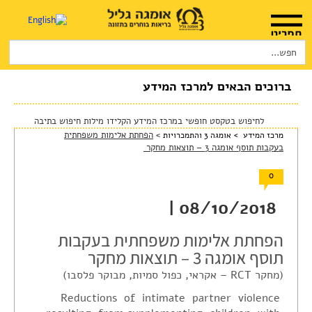
Search
for:
דף הבית
אודות
ברוכים הבאים למרכז המידע
המלצות שימוש
לחיפוש בטקסט חופשי במרכז המידע הקלידו מילות חיפוש בתיבה
>
הפחתת אלימות משפחתית
מרכז המידע >
אומגה 3 והתמכרויות
חנות
בעקבות תוסף אומגה 3 – תוצאות מחקר
היכן להשיג
0
מוצרים ושרותים
08/10/2018 |
מרכז המטפלים
הפחתת אלימות משפחתית בעקבות
תוסף אומגה 3 – תוצאות מחקר
מרכז המידע
(מחקר RCT – אקראי, כפול סמיות, מבוקר פלסבו)
סדנאות והרצאות
Reductions of intimate partner violence