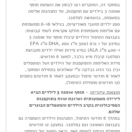
במחקר זה, החוקרים רצו לבחון את השפעת תוסף
אומגה 3 בילדים עם תוקפנות, על התנהגות אלימה
במשפחה, בהשוואה לפלסבו.
200 ילדים תושבי מאוריציוס, בגילאי 6-16 ממשפחות
עם אלימות משפחתית חולקו אקראית לשתי קבוצות:
בקבוצת הטיפול הילדים קיבלו תוסף של אומגה 3
במינון של 1 גרם (300 מ"ג DHA, 200 מ"ג EPA
ו-400 מ"ג ALA) במיץ פירות ואילו ילדים מקבוצת
הפלסבו קיבלו מיץ בלבד, למשך 6 חודשים.
מידת האלימות והתוקפנות של הילדים ושל המטפלים
ובין בני הזוג נבדקה ע"י שאלונים בתחילת המחקר,
לאחר 6 חודשי טיפול ובמעקב לאחר 6 חודשים נוספים
(12 חודשים מתחילת הטיפול).
תוצאות עיקריות
–
תוסף אומגה 3 לילדים הביא
לירידה משמעותית וארוכת טווח בתוקפנות
הפסיכולוגית בקרב הילדים והמטפלים הבוגרים
שלהם.
במהלך 6 חודשי הטיפול, התנהגות הילדים השתפרה גם
בקבוצת האומגה וגם בפלסבו. במעקב 12 חודשים
מתחילת הניסוי לעומת זאת, נראה המשך של הפחתה