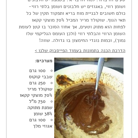
צור קשר
ושומן רווי, באגוזים יש חלבונים ושומן בלתי רווי-
כולם חשובים לבניית מוח בריא ותפקוד תקין של כל
הצהרת נגישות
תאי הגוף. שוקולד מריר המכיל 70% מוצקי קקאו
לפחות הוא מתוק וטעים, אך אחוז הסוכר בו קטן לעומת
השומן הרווי והבלתי רווי (ולכן העומס הגליקמי שלו
נמוך), וכמות נוגדי החימצון בו גדולה. שווה!
הדרכת הכנה בתמונות בעמוד הפייסבוק שלנו >
מצרכים
:
100 גרם
שבבי קוקוס
250 גרם
שוקולד מריר
70% מוצקי קקאו
750 מ"ל
שמנת מתוקה
38% שומן
100 גרם
אגוזי מלך