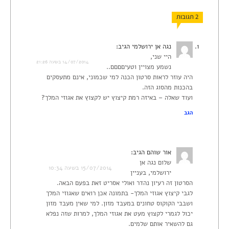
2 תגובות
נגה אן ירושלמי
הגיב:
היי שני,
14/07/2014 בשעה 21:26
נשמע מצויין וטעיםםםם..
היה עוזר לראות סרטון הכנה למי שכמוני, אינם מתעסקים
בהכנות מהסוג הזה.
ועוד שאלה – באיזה רמת קיצוץ יש לקצוץ את אגוזי המלך?
הגב
אור שוהם
הגיב:
שלום נגה אן
15/07/2014 בשעה 10:34
ירושלמי, בעניין
הסרטון זה רעיון נהדר ואולי אסריט זאת בפעם הבאה.
לגבי קיצוץ אגוזי המלך- בתמונה אכן רואים שאגוזי המלך
ושבבי הקוקוס טחונים במעבד מזון. למי שאין מעבד מזון
יכול לגמרי לקצוץ מעט את אגוזי המלך, למרות שזה נפלא
גם להשאיר אותם שלמים.