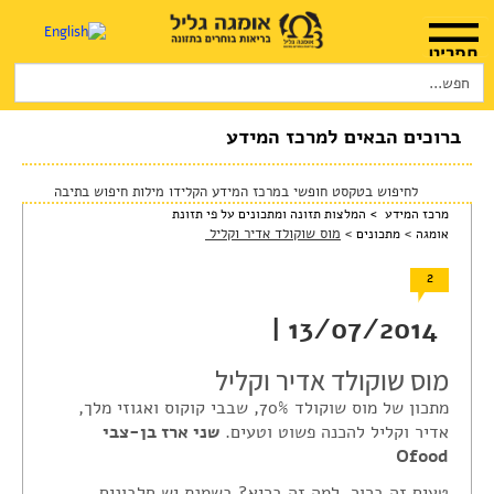
Search
for:
דף הבית
אודות
ברוכים הבאים למרכז המידע
המלצות שימוש
לחיפוש בטקסט חופשי במרכז המידע הקלידו מילות חיפוש בתיבה
מרכז המידע >
המלצות תזונה ומתכונים על פי תזונת
חנות
>
>
מוס שוקולד אדיר וקליל
אומגה
מתכונים
היכן להשיג
2
מוצרים ושרותים
13/07/2014 |
מרכז המטפלים
מוס שוקולד אדיר וקליל
מתכון של מוס שוקולד 70%, שבבי קוקוס ואגוזי מלך,
מרכז המידע
אדיר וקליל להכנה פשוט וטעים.
שני ארז בן-צבי
Ofood
סדנאות והרצאות
טעים זה ברור. למה זה בריא? בשמנת יש חלבונים