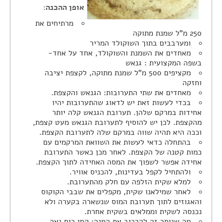
אופן ההכנה
:
מרתיחים את
250 מ"ל שמנת מתוקה
ומערבבים בתוך השוקולד המריר
מאחדים את השמנת והשוקולד, אחד על אחד-
בשפה המקצועית : גנאש
מקציפים 500 מ"ל שמנת מתוקה, לקצפת יציבה
וחזקה
מאחדים את שתי התערובות: הגנאש והקצפת.
בכדי לעשות זאת יש לדאוג שהתערובות יהיו
אחידות במרקם שלהן. תערובת הגנאש קלה יותר
מהקצפת. לכן יש להוסיף לתערובת הגנאש מעט קצפת,
וככה היא תהיה שווה במרקם שלה לתערובת הקצפת.
בהתחלה כדאי לעשות את השוואת המרקמים עם
כמות קטנה של הקצפת. לאחר מכן כאשר התערובת
אחידה אפשר לשפוך את המסה האחידה לתוך הקצפת.
ולהתחיל לקפל בעדינות, להכניס אוויר.
למלא שקית הזלפה עם חלק מהתערובת.
לאחר שמילאנו שקית, מקפלים את שבבי הקוקוס
והאגוזים לתוך תערובת המוס שנשארה בקערה ולא
נכנסה לשקית וממלאים בשקית אחרת.
מה שנותר זה להרכיב את המנה: קחו כוס נאה