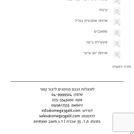
קינוח
ארוחה אותנטית בגליל
מתאבנים
פשטידת ביצה
ארוחת יום שישי
חזרה למעלה
לשאלות הנכם מוזמנים ליצור קשר
טלפון:
04-9999524
פקס: 073-3345000
ווטסאפ:
0525617333
למידע:
info@omega3galil.com
להזמנות:
sales@omega3galil.com
כתובת: ת.ד. 35 שכניה | ד.נ משגב 2018300
//