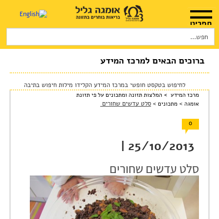
Search
for:
דף הבית
אודות
ברוכים הבאים למרכז המידע
המלצות שימוש
לחיפוש בטקסט חופשי במרכז המידע הקלידו מילות חיפוש בתיבה
מרכז המידע >
המלצות תזונה ומתכונים על פי תזונת
חנות
>
>
סלט עדשים שחורים
אומגה
מתכונים
היכן להשיג
0
מוצרים ושרותים
25/10/2013 |
מרכז המטפלים
סלט עדשים שחורים
מרכז המידע
סדנאות והרצאות