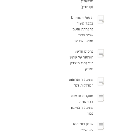
וורפארין
(קומדין)
תיסוף ויטמין E
בלבד קשור
להפחתת אוטם
שריר הלב:
מטא- אנליזה
פרסום חדש:
האיסור על שומן
רווי אינו מוצדק
ומזיק
אומגה 3 ותרופות
"מדללות דם"
מסקנות חדשות
בבריטניה-
אומגה 3 במינון
נכון
שומן רווי הוא
לא העניין