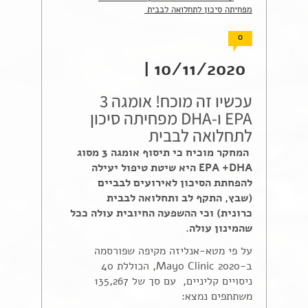
מפחיתה סיכון לתחלואה לבבית
0
10/11/2020 |
עכשיו זה מוכח! אומגה 3
EPA ו-DHA מפחיתה סיכון
לתחלואה לבבית
המחקר מוכיח כי תיסוף אומגה 3 מסוג
DHA
+
EPA
היא שיטת טיפול יעילה
להפחתת הסיכון לאירועים לבביים
(שבץ, התקף לב ותחלואה לבבית
כרונית) וכי ההשפעה החיובית עולה ככל
שהמינון עולה.
על פי מטא-אנליזה מקיפה שפורסמה
ב-2020 Mayo Clinic, הכוללת 40
ניסויים קליניים, עם סך של 135,267
משתתפים נמצא: