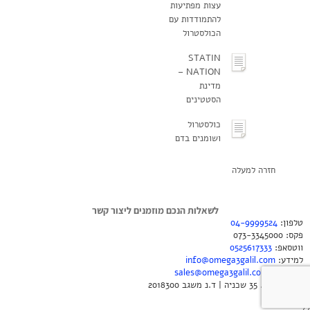
עצות מפתיעות
להתמודדות עם
הכולסטרול
STATIN
NATION –
מדינת
הסטטינים
כולסטרול
ושומנים בדם
חזרה למעלה
לשאלות הנכם מוזמנים ליצור קשר
טלפון:
04-9999524
פקס: 073-3345000
ווטסאפ:
0525617333
למידע:
info@omega3galil.com
להזמנות:
sales@omega3galil.com
כתובת: ת.ד. 35 שכניה | ד.נ משגב 2018300