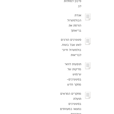
סיכון למחלות
לב
אגדת
הכולסטרול
הורסת את
בריאותך
סטטינים הורגים
לאט אבל בטוח.
כולסטרול חיוני
לבריאות
תופעות לוואי
מזיקות של
שימוש
בסטטינים-
מחקר חדש
מחקרים המראים
תועלת
בסטטינים
נמצאו כמעוותים
ושקריים