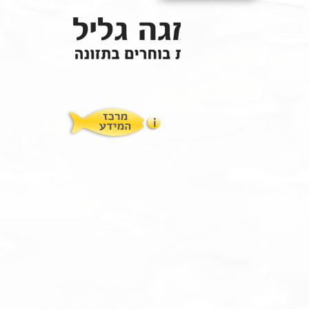
תופעות לוואי
המלצות תזונת אומגה
מוצרים ושרותים
מרכז המטפלים
אומגה 3 גליל טרייה מהמקרר
מרכז המידע
סדנאות והרצאות
ויטמין E גליל
שמן MCT KETOIL
מגנזיום טאורט
פרוטוקול אומגה