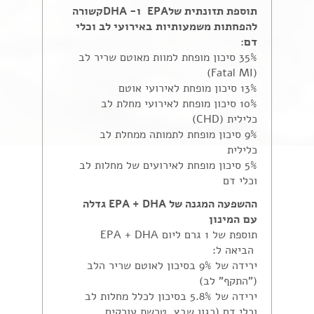
תוספת תזונתית של
EPA
ו-
DHA
קשורה
להפחתות משמעותיות
באירועי לב וכלי
דם
:
35% סיכון מופחת למוות מאוטם שריר לב
(Fatal MI)
13% סיכון מופחת לאירועי אוטם
10% סיכון מופחת לאירועי מחלת לב
כלילית (CHD)
9% סיכון מופחת לתמותה ממחלת לב
כלילית
5% סיכון מופחת לאירועים של מחלות לב
וכלי דם
ההשפעה המגנה של
EPA + DHA
גדלה
עם
המינון
תוספת של 1 גרם ליום EPA + DHA
הביאה ל:
ירידה של 9% בסיכון לאוטם שריר הלב
("התקף" לב)
ירידה של 5.8% בסיכון לכלל מחלות לב
וכלי דם (כגון שבץ, טרשת עורקים