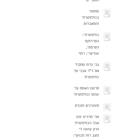
מחסור
בכולסטרול
והתאבדות
כולסטרול-
הפרדוקס
הצרפתי,
שוויצרי, רוסי
גבי גזית מתקיל
את ד"ר אבני על
כולסטרול
סרטון האמת על
שומן וכולסטרול
סטטינים וסכרת
אני מרגיש טוב
אבל הכולסטרול
הרע עושה לי
מצב רוח מכוער: