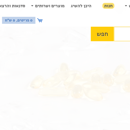
חנות
היכן להשיג
מוצרים ושרותים
סדנאות והרצא
0 פריטים, 0 ש"ח