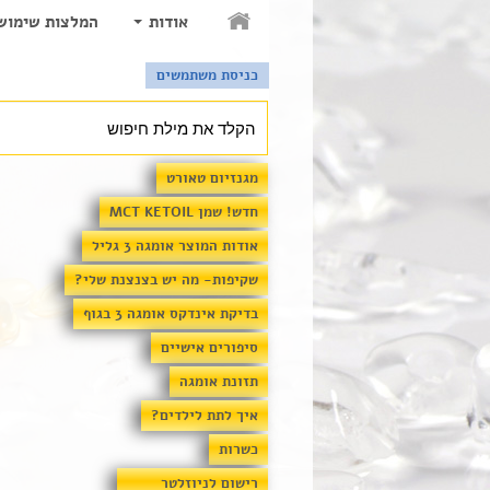
אודות
המלצות שימוש
כניסת משתמשים
מגנזיום טאורט
חדש! שמן MCT KETOIL
אודות המוצר אומגה 3 גליל
שקיפות- מה יש בצנצנת שלי?
בדיקת אינדקס אומגה 3 בגוף
סיפורים אישיים
תזונת אומגה
איך לתת לילדים?
כשרות
רישום לניוזלטר