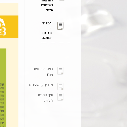
להדפסה
לשימוש
אישי
רמזור
–
תזונת
אומגה
כמה מתי ועם
מה?
מדריך 5 הצעדים
איך נותנים
לילדים