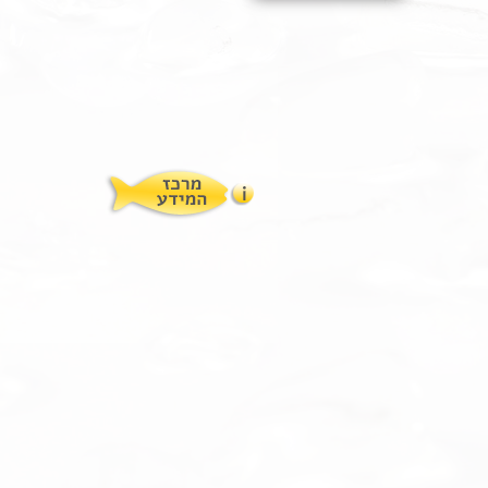
תופעות לוואי
המלצות תזונת אומגה
מוצרים ושרותים
מרכז המטפלים
אומגה 3 גליל טרייה מהמקרר
מרכז המידע
סדנאות והרצאות
ויטמין E גליל
שמן MCT KETOIL
מגנזיום טאורט
פרוטוקול אומגה