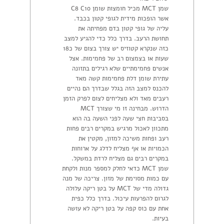
שמן MCT מכיל חומצות שומן C8 C10
אשר הופכות מידית לגופי קטון בכבד.
עליה של גופי קטון בדם מפחיתה את
תחושת הרעב. בדרך כלל כדי להגיע למצב
כזה שנקרא קטוזיס יש צורך בצום של כ18
שעות או בצמצום רב של פחמימות. אצל
אנשים פחמימתיים שלא רגילים בתזונה
עתירת שומן דלת פחמימות קשה מאד
להכנס למצב הזה בגלל שבדרך הם נהיים
רעבים מאד ולא מצליחים לצום לפרק הזמן
הדרוש. מבחינה זו מי שצורך MCT
בסביבות חצי שעה לפני השעה בה הוא
מתכוון לאכול מרגיש במקרים רבים פחות
רעב ופחות משיכה למזון, מקטין את
הכמויות או אף מצליח לדלג על ארוחות
במקרים רבים גם מצליח לרדת במשקל.
שמן MCT כדאי לחלק למספר מנות ולקחת
עם כמות מסוימת של מזון. צריכה של מנה
גדולה מדי של MCT על בטן ריקה עלולה
לגרום להפרעות עיכול. בדרך כלל כפית
אחת עם כוס קפה על בטן ריקה לא עושה
בעיות.