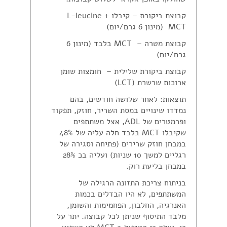
קבוצת ביקורת – קיבלו L-leucine +
MCT (מינון 6 גרם/יום)
קבוצת מטרה – MCT בלבד (מינון 6
גרם/יום)
קבוצת ביקורת שלילית – חומצות שומן
ארוכות שרשרת (LCT)
תוצאות: לאחר שלושה חודשים, בהם
נמדדו שינויים במסת השריר, חוזק, תפקוד
ופרמטרים של ADL, אצל משתתפים
שקיבלו MCT בלבד חלה עליה של 48%
במבחן חוזק שרירים (פתיחה וסגירה של
רגליים למשך 10 שניות) ועליה בכ 28%
במבחן בליעת רוק.
בניתוח צריכת התזונה הרגילה של
המשתתפים, לא היו הבדלים בכמות
האנרגיה, החלבון, הפחמימות והשומן,
מלבד התיסוף שניתן לכל קבוצה. יתר על