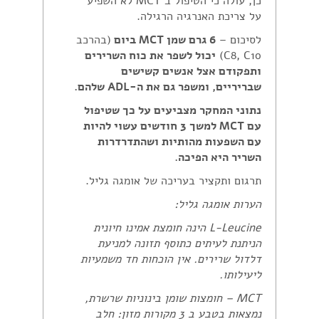
כן, עולה כי הטיפול ב MCT לא השפיע
על צריכת האנרגיה הרגילה.
לסיכום –
6 גרם שמן
MCT
ביום
(בהרכב
C8, C10)
יכול לשפר את כוח השרירים
ותפקודם אצל אנשים קשישים
שבריריים, ומשפר גם את ה-
ADL
שלהם.
נתוני המחקר מצביעים על כך שטיפול
עם MCT למשך 3 חודשים עשוי להיות
עם השפעות מהותיות ושהתדרדרות
השריר היא הפיכה.
תרגום ותקציר בעריכה של אומגה גליל.
הערות אומגה גליל:
L-Leucine
הינה חומצת אמינו חיונית
הניתנת לעיתים כתוסף תזונה למניעת
דלדול שרירים. אין הוכחות חד משמעיות
ליעילותו.
MCT
– חומצות שומן בינוניות שרשרת,
נמצאות בטבע ב 3 מקורות מזון: חלב