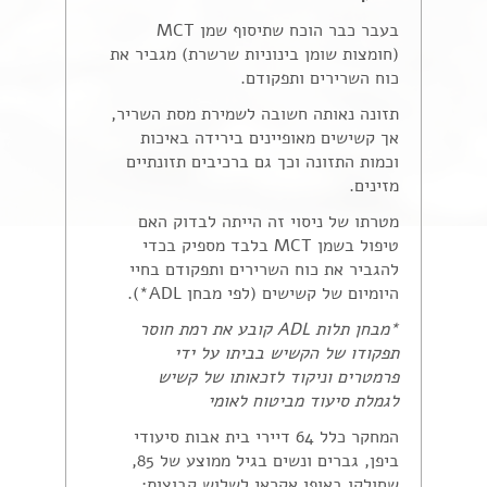
בעבר כבר הוכח שתיסוף שמן MCT
(חומצות שומן בינוניות שרשרת) מגביר את
כוח השרירים ותפקודם.
תזונה נאותה חשובה לשמירת מסת השריר,
אך קשישים מאופיינים בירידה באיכות
וכמות התזונה וכך גם ברכיבים תזונתיים
מזינים.
מטרתו של ניסוי זה הייתה לבדוק האם
טיפול בשמן MCT בלבד מספיק בכדי
להגביר את כוח השרירים ותפקודם בחיי
היומיום של קשישים (לפי מבחן ADL*).
*מבחן תלות ADL קובע את רמת חוסר
תפקודו של הקשיש בביתו על ידי
פרמטרים וניקוד לזכאותו של קשיש
לגמלת סיעוד מביטוח לאומי
המחקר כלל 64 דיירי בית אבות סיעודי
ביפן, גברים ונשים בגיל ממוצע של 85,
שחולקו באופן אקראי לשלוש קבוצות: