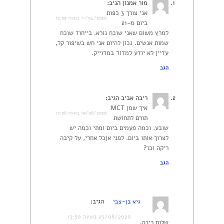
מור אמנון
הגיב:
אני צורך 3 כפות
11/04/2020 בשעה 13:09
ביום מ-21
למרץ משום שאני שוכח נורא. בייחוד שוכח
שמות אנשים. נכון להיום אני חש בשיפור קל,
עדיין לא יודע למדוד במדוייק.
הגב
ריבה אביב
הגיב:
איך שמן MCT
19/08/2020 בשעה 17:08
תורם לתחושת
שובע. וכמה פעמים ביום ומתי וכמה יש
לצרוך אותו ביום. לפני אןכל אחרי, על קיבה
ריקה וכו?
הגב
הגיב:
גיא בן-צבי
23/08/2020 בשעה 13:50
שלום ריבה.