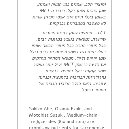
ומוצרי חלב, שמנים כמו חמאה ושמנת,
שמן קוקוס ושמן דקל. ריכוז ה
MCT
בשומן בעלי חיים הינו אפסי מכיוון שהוא
לא מצטבר בממברנות וברקמות.
LCT
– חומצות שומן רוויות ארוכות
שרשרת, נמצאות בטבע במזונות רבים,
בכל מוצרי החלב בכל מוצרי הבשר ושומן
בעלי חיים וגם בשמנים צמחיים רבים כולל
שמן קוקוס ודקל. ממצאי המחקר מחזקים
את הדעה כי שמן
MCT
יעיל יותר מאשר
שמני קוקוס ודקל בטיפול בבעיות
נוירולוגיות הכרוכות בדמנציה ופגיעה
עצבית, וזאת בגלל הריכוז הגבוה של
החומר הפעיל.
Sakiko Abe, Osamu Ezaki, and
Motohisa Suzuki, Medium-chain
triglycerides (8:0 and 10:0) are
promising nutrients for sarcopenia: