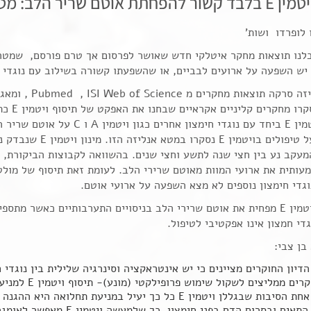
אוטם שריר הלב: מטא- אנליזה
 לופרדו ושות'
 יש השפעה על ארועים לבביים, או שהשפעתו קשורה בשילוב עם נוגדי ח
החוקרים ס
גדי חימצון נוספים לא מצא השפעה על ארועי אוטם.
מסקנות: ויטמין E מפחית את אוטם שרירי הלב בניסויים התערבותיים כאשר מ
די חמצון אינו אפקטיבי לטיפול.
בן צבי:
דיון החוקרים מציינים כי יש אינטראקציה וסינרגיה שלילית בין נוגדי 
ם ממליצים לשקול שימוש פרופילקטי (מונע)- תיסוף ויטמין E למניעת ארועים לבביים.