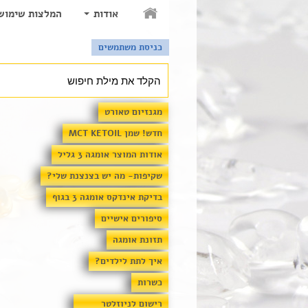
אודות
המלצות שימוש
כניסת משתמשים
מגנזיום טאורט
חדש! שמן MCT KETOIL
אודות המוצר אומגה 3 גליל
שקיפות- מה יש בצנצנת שלי?
בדיקת אינדקס אומגה 3 בגוף
סיפורים אישיים
תזונת אומגה
איך לתת לילדים?
כשרות
רישום לניוזלטר