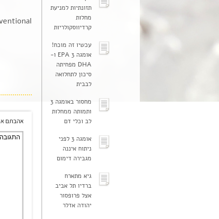
תזונתיות למניעת
מחלות
ventional
קרדיווסקולריות
עכשיו זה מוכח!
אומגה 3 EPA ו-
DHA מפחיתה
סיכון לתחלואה
לבבית
מחסור באומגה 3
ותמותה ממחלות
לב וכלי דם
אהבתם את
אומגה 3 לפני
ניתוח איננה
מגבירה דימום
גיא מתארח
ברדיו תל אביב
אצל פרופסור
יהודה אדלר