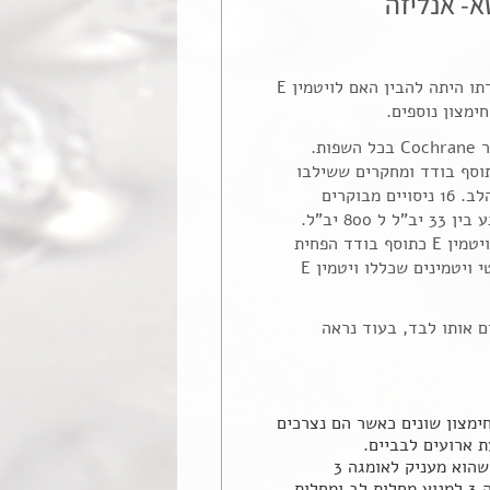
החודש קיבלנו תוצאות מחקר איטלקי חדש שאושר לפרסום אך טרם פורסם, שמטרתו היתה להבין האם לויטמין E
ימצון נוספים.
המטא אנליזה סרקה תוצאות מחקרים מ Pubmed , ISI Web of Science , ומאגר Cochrane בכל השפות.
קרו מחקרים קליניים אקראיים שבחנו את האפקט של תיסוף ויטמין E כתוסף בודד ומחקרים ששילבו
טיפול בויטמין E ביחד עם נוגדי חימצון אחרים כגון ויטמין A ו C על אוטם שריר הלב. 16 ניסויים מבוקרים
אקראיים על טיפולים בויטמין E נסקרו במטא אנליזה הזו. מינון ויטמין E שנבדק נע בין 33 יב"ל ל 800 יב"ל.
משך זמן המעקב נע בין חצי שנה לתשע וחצי שנים. בהשוואה לקבוצות הביקורת, ויטמין E כתוסף בודד הפחית
בצורה משמעותית את ארועי המוות מאוטם שרירי הלב. לעומת זאת תיסוף של מולטי ויטמינים שכללו ויטמין E
תספים אותו לבד, בעוד נראה
חימצון שונים כאשר הם נצרכים
לדעתי אחת הסיבות שבגללן ויטמין E כל כך יעיל במניעת תחלואה היא ההגנה שהוא מעניק לאומגה 3
בממברנות התאים ובסרום הדם בפני חימצון, כך שלמעשה ויטמין E מאפשר לאומגה 3 למנוע מחלות לב ומחלות