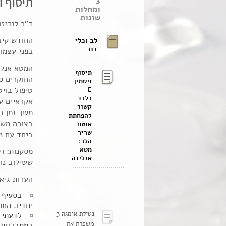
תיסוף ויטמין E בלבד קשור להפחתת 
3
ומחלות
שונות
ד"ר לורנזו
לב וכלי
דם
בפני עצמו
תיסוף
ויטמין
E
בלבד
קשור
להפחתת
אוטם
שריר
ביחד עם נו
הלב:
מטא-
אנליזה
ששילוב נוג
הערות גיא 
בסעיף ה
יחדיו. החוקרי
נטילת אומגה 3
משפרת את