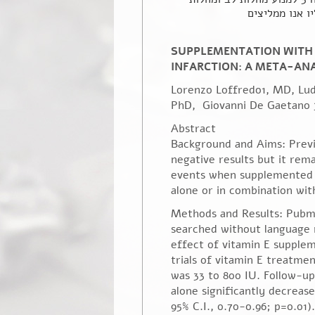
SUPPLEMENTATION WITH 
INFARCTION: A META-ANA
Lorenzo Loffredo1, MD, Ludo
PhD, Giovanni De Gaetano 3
Abstract
Background and Aims: Previo
negative results but it rema
events when supplemented a
alone or in combination wit
Methods and Results: Pubm
searched without language r
effect of vitamin E supple
trials of vitamin E treatme
was 33 to 800 IU. Follow-up
alone significantly decrease
95% C.I., 0.70-0.96; p=0.01)