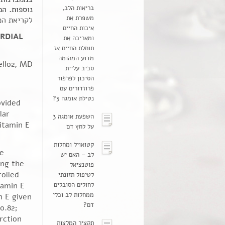
בריאות הלב,
נוספות. המינונים שנמ
משפרת את
לקריאת ה
איכות החיים
RDIAL
ומאריכה את
תוחלת החיים אז
מדוע המהומה
ello2, MD
סביב עליית
הסיכון לפרפור
פרוזדורים עם
נטילת אומגה 3?
ovided
lar
השפעת אומגה 3
itamin E
על לחץ דם
קטואויל ומחלות
e
לב – האם יש
ing the
פוטנציאל
rolled
לטיפול תזונתי
לחולים הסובלים
tamin E
ממחלות לב וכלי
n E given
דם?
0.82;
rction
תקציר המלצות