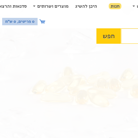
חנות
היכן להשיג
מוצרים ושרותים
סדנאות והרצא
0 פריטים, 0 ש"ח