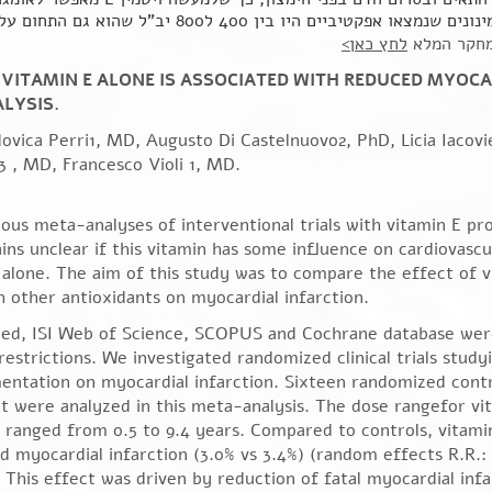
צאו אפקטיביים היו בין 400 ל800 יב"ל שהוא גם התחום עליו אנו ממליצים
מחקר המלא
לחץ כאן>
VITAMIN E ALONE IS ASSOCIATED WITH REDUCED MYOCA
LYSIS.
vica Perri1, MD, Augusto Di Castelnuovo2, PhD, Licia Iacovi
 , MD, Francesco Violi 1, MD.
us meta-analyses of interventional trials with vitamin E pr
ins unclear if this vitamin has some influence on cardiovascu
lone. The aim of this study was to compare the effect of v
h other antioxidants on myocardial infarction.
ed, ISI Web of Science, SCOPUS and Cochrane database wer
estrictions. We investigated randomized clinical trials study
mentation on myocardial infarction. Sixteen randomized cont
nt were analyzed in this meta-analysis. The dose rangefor vi
 ranged from 0.5 to 9.4 years. Compared to controls, vitami
d myocardial infarction (3.0% vs 3.4%) (random effects R.R.: 
. This effect was driven by reduction of fatal myocardial infa