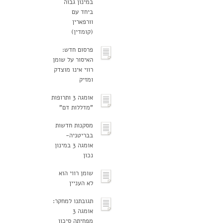
במינון גבוה
ביחד עם
וורפארין
(קומדין)
פרסום חדש:
האיסור על שומן
רווי אינו מוצדק
ומזיק
אומגה 3 ותרופות
"מדללות דם"
מסקנות חדשות
בבריטניה-
אומגה 3 במינון
נכון
שומן רווי הוא
לא העניין
תגובתנו למחקר:
אומגה 3
מפחיתה סיכון