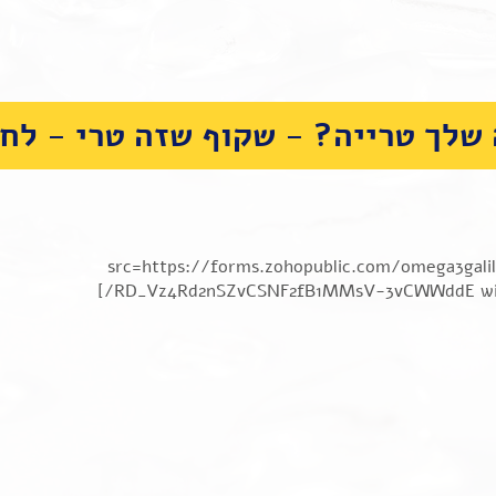
שלך טרייה? - שקוף שזה טרי - לחצ
src=https://forms.zohopublic.com/omega3ga
RD_Vz4Rd2nSZvCSNF2fB1MMsV-3vCWWddE width