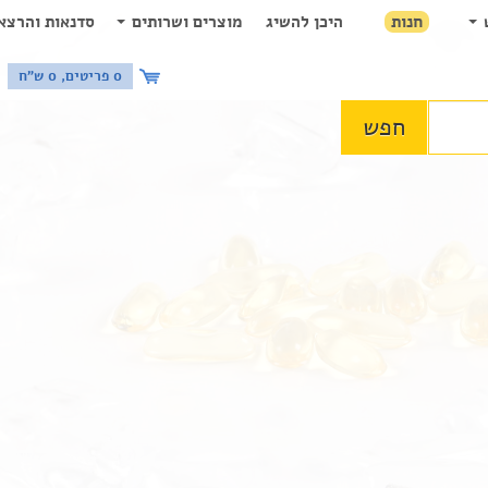
חנות
היכן להשיג
מוצרים ושרותים
סדנאות והרצא
0 פריטים, 0 ש"ח