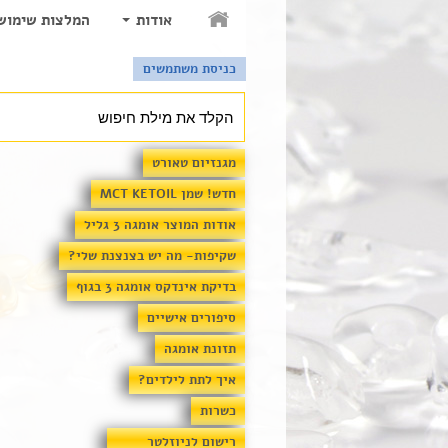
אודות
המלצות שימוש
כניסת משתמשים
מגנזיום טאורט
חדש! שמן MCT KETOIL
אודות המוצר אומגה 3 גליל
שקיפות- מה יש בצנצנת שלי?
בדיקת אינדקס אומגה 3 בגוף
סיפורים אישיים
תזונת אומגה
איך לתת לילדים?
כשרות
רישום לניוזלטר