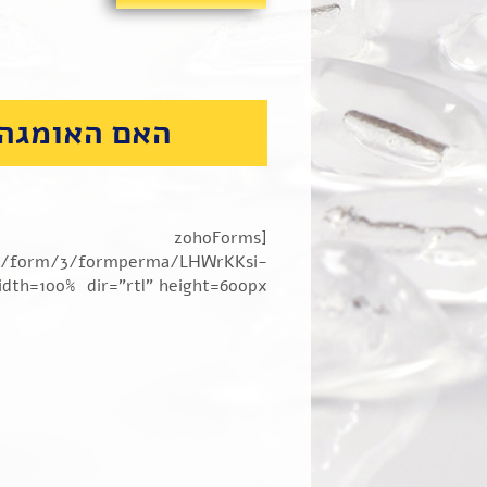
האם האומגה 
[zohoForms
lil/form/3/formperma/LHWrKKsi-
=100% dir="rtl" height=600px/]