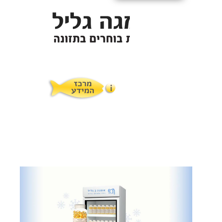
תופעות לוואי
המלצות תזונת אומגה
מוצרים ושרותים
מרכז המטפלים
אומגה 3 גליל טרייה מהמקרר
מרכז המידע
סדנאות והרצאות
ויטמין E גליל
שמן MCT KETOIL
מגנזיום טאורט
פרוטוקול אומגה