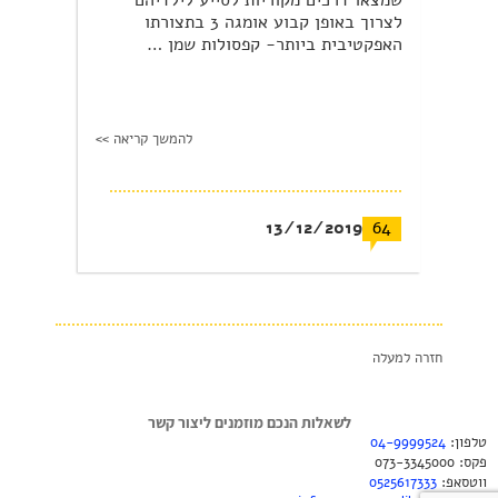
שמצאו דרכים מקוריות לסייע לילדיהם
לצרוך באופן קבוע אומגה 3 בתצורתו
האפקטיבית ביותר- קפסולות שמן …
להמשך קריאה >>
13/12/2019
64
חזרה למעלה
לשאלות הנכם מוזמנים ליצור קשר
טלפון:
04-9999524
פקס: 073-3345000
ווטסאפ:
0525617333