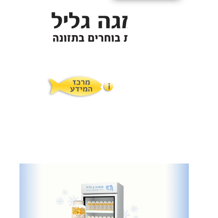
תופעות לוואי
המלצות תזונת אומגה
מוצרים ושרותים
מרכז המטפלים
אומגה 3 גליל טרייה מהמקרר
מרכז המידע
סדנאות והרצאות
ויטמין E גליל
שמן MCT KETOIL
מגנזיום טאורט
פרוטוקול אומגה