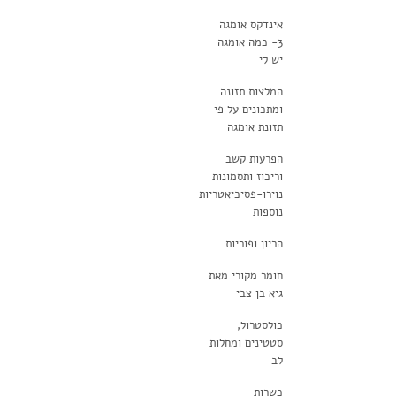
אינדקס אומגה
3- כמה אומגה
יש לי
המלצות תזונה
ומתכונים על פי
תזונת אומגה
הפרעות קשב
וריכוז ותסמונות
נוירו-פסיכיאטריות
נוספות
הריון ופוריות
חומר מקורי מאת
גיא בן צבי
כולסטרול,
סטטינים ומחלות
לב
כשרות