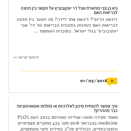
גיא בן צבי מתארח אצל דר יעקובוביץ על הקשר בין תזונה
לבריאות האם
דיכאון הריוני? דיכאון אחר לידה? מה הקשר בין תזונה
לבריאות האם והתינוק בתוכנית הבריאות של דר' אבי
יעקובוביץ' בגלי ישראל. בתוכנית השתתפו …
להמשך קריאה >>
01/05/2018
0
איך אפשר להפחית סיכון לאלרגיות או מחלות אוטואימוניות
כבר מההריון?
מאמר סקירה ומטה-אנליזה שפורסם בכתב העת PLOS
medicine בפברואר 2018 סקר 433 מחקרים תצפיתיים
והתערבותיים, הכוללים סה"כ כמיליון וחצי משתתפים,