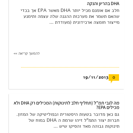
DHA בהריון והנקה
חלב אם אומנם מכיל יותר DHA מאשר EPA אך בכדי
שהאם תשמר את מערכות ההגנה שלה עצמה ותימנע
מייצור חומצה ארכידונית (מעודדת …
להמשך קריאה >>
19/11/2013
0
מה לגבי תמ"ל (תחליף חלב לתינוקות) המכילים רק DHA ולא
מכילים EPA?
גם כאן מדובר בטעות היסטורית ובפוליטיקה של המזון.
חברות יצור התמ"ל זיהו שרמת ה DHA במוח של
תינוקות גבוהה מאד והסיקו שיש …