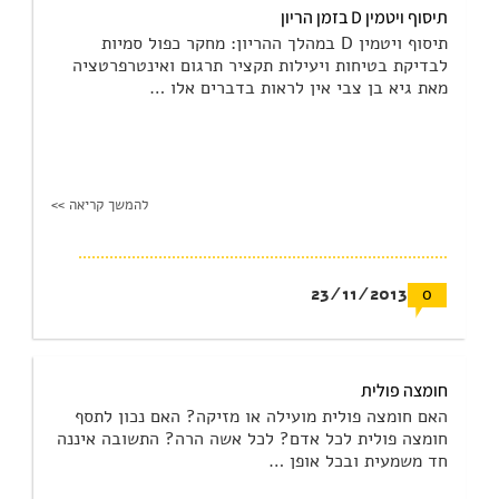
תיסוף ויטמין D בזמן הריון
תיסוף ויטמין D במהלך ההריון: מחקר כפול סמיות
לבדיקת בטיחות ויעילות תקציר תרגום ואינטרפרטציה
מאת גיא בן צבי אין לראות בדברים אלו …
להמשך קריאה >>
23/11/2013
0
חומצה פולית
האם חומצה פולית מועילה או מזיקה? האם נכון לתסף
חומצה פולית לכל אדם? לכל אשה הרה? התשובה איננה
חד משמעית ובכל אופן …