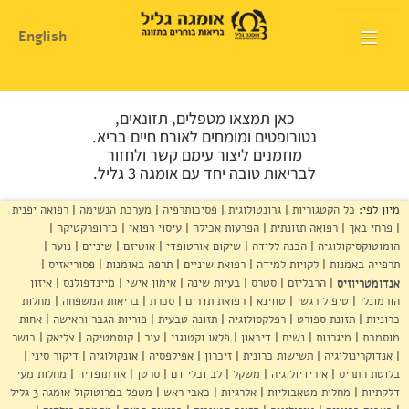
English
דף הבית
כאן תמצאו מטפלים, תזונאים,
אודות
נטורופטים ומומחים לאורח חיים בריא.
מוזמנים ליצור עימם קשר ולחזור
לבריאות טובה יחד עם אומגה 3 גליל.
המלצות שימוש
מיון לפי:
כל הקטגוריות
גרונטולוגית
פסיכותרפיה
מערכת הנשימה
רפואה יפנית
חנות
פרחי באך
רפואה תזונתית
הפרעות אכילה
עיסוי רפואי
כירופרקטיקה
הומוטוקסיקולוגיה
הכנה ללידה
שיקום אורטופדי
אוטיזם
שיניים
נוער
היכן להשיג
תרפייה באמנות
לקויות למידה
רפואת שיניים
תרפה באומנות
פסוריאזיס
אנדומטריוזיס
הרבליזם
סטרס
בעיות שינה
אימון אישי
מיינדפולנס
איזון
מוצרים ושרותים
הורמונלי
טיפול רגשי
טווינא
רפואת תדרים
סכרת
בריאות המשפחה
מחלות
כרוניות
תזונת ספורט
רפלקסולוגיה
תזונה טבעית
פוריות הגבר והאישה
אחות
מרכז המטפלים
מוסמכת
מיגרנות
נשים
דיכאון
פלאו וקטוגני
עור
קוסמטיקה
צליאק
כושר
אנדוקרינולוגיה
תשישות כרונית
זיכרון
אפילפסיה
אונקולוגיה
דיקור סיני
מרכז המידע
בלוטת התריס
אירידיולוגיה
משקל
לב וכלי דם
סרטן
אורתופדיה
מחלות מעי
דלקתיות
מחלות מטאבוליות
אלרגיות
כאבי ראש
מטפל בפרוטוקול אומגה 3 גליל