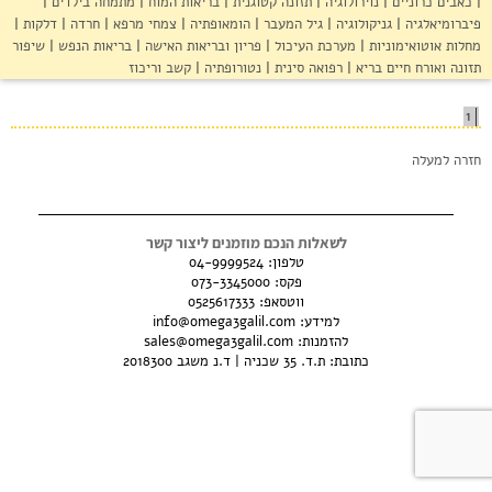
סדנאות והרצאות
כאבים כרוניים
נוירולוגיה
תזונה קטוגנית
בריאות המוח
מתמחה בילדים
פיברומיאלגיה
גניקולוגיה
גיל המעבר
הומאופתיה
צמחי מרפא
חרדה
דלקות
מחלות אוטואימוניות
מערכת העיכול
פריון ובריאות האישה
בריאות הנפש
שיפור
צור קשר
תזונה ואורח חיים בריא
רפואה סינית
נטורופתיה
קשב וריכוז
הצהרת נגישות
1
חזרה למעלה
לשאלות הנכם מוזמנים ליצור קשר
טלפון:
04-9999524
פקס: 073-3345000
ווטסאפ:
0525617333
למידע:
info@omega3galil.com
להזמנות:
sales@omega3galil.com
כתובת: ת.ד. 35 שכניה | ד.נ משגב 2018300