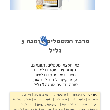
פרוטוקול אומגה
צור קשר
שקיפות זאת מהות- תשובות לשאלות נפוצות
הצהרת נגישות
מרכז המטפלים אומגה 3
גליל
כאן תמצאו מטפלים, תזונאים,
נטורופטים ומומחים לאורח
חיים בריא. מוזמנים ליצור
עימם קשר ולחזור לבריאות
טובה יחד עם אומגה 3 גליל.
מיון לפי:
כל הקטגוריות
גרונטולוגית
פסיכותרפיה
מערכת
הנשימה
רפואה יפנית
פרחי באך
רפואה תזונתית
הפרעות אכילה
עיסוי רפואי
כירופרקטיקה
הומוטוקסיקולוגיה
הכנה ללידה
שיקום אורטופדי
אוטיזם
שיניים
נוער
תרפייה באמנות
לקויות