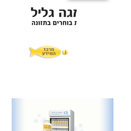
איך לתת לילדים?
תופעות לוואי
המלצות תזונת אומגה
מוצרים ושרותים
מרכז המטפלים
אומגה 3 גליל טרייה מהמקרר
מרכז המידע
סדנאות והרצאות
ויטמין E גליל
שמן MCT KETOIL
מגנזיום טאורט