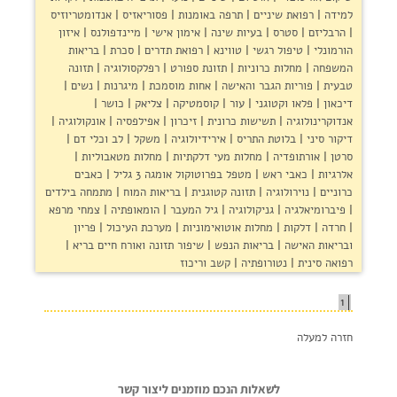
למידה
רפואת שיניים
תרפה באומנות
פסוריאזיס
אנדומטריוזיס
הרבליזם
סטרס
בעיות שינה
אימון אישי
מיינדפולנס
איזון
הורמונלי
טיפול רגשי
טווינא
רפואת תדרים
סכרת
בריאות
המשפחה
מחלות כרוניות
תזונת ספורט
רפלקסולוגיה
תזונה
טבעית
פוריות הגבר והאישה
אחות מוסמכת
מיגרנות
נשים
דיכאון
פלאו וקטוגני
עור
קוסמטיקה
צליאק
כושר
אנדוקרינולוגיה
תשישות כרונית
זיכרון
אפילפסיה
אונקולוגיה
דיקור סיני
בלוטת התריס
אירידיולוגיה
משקל
לב וכלי דם
סרטן
אורתופדיה
מחלות מעי דלקתיות
מחלות מטאבוליות
אלרגיות
כאבי ראש
מטפל בפרוטוקול אומגה 3 גליל
כאבים
כרוניים
נוירולוגיה
תזונה קטוגנית
בריאות המוח
מתמחה בילדים
פיברומיאלגיה
גניקולוגיה
גיל המעבר
הומאופתיה
צמחי מרפא
חרדה
דלקות
מחלות אוטואימוניות
מערכת העיכול
פריון
ובריאות האישה
בריאות הנפש
שיפור תזונה ואורח חיים בריא
רפואה סינית
נטורופתיה
קשב וריכוז
1
חזרה למעלה
לשאלות הנכם מוזמנים ליצור קשר