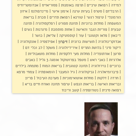
למידה
רפואת שיניים
תרפה באומנות
פסוריאזיס
אנדומטריוזיס
הרבליזם
סטרס
בעיות שינה
אימון אישי
מיינדפולנס
איזון
הורמונלי
טיפול רגשי
טווינא
רפואת תדרים
סכרת
בריאות
המשפחה
מחלות כרוניות
תזונת ספורט
רפלקסולוגיה
תזונה
טבעית
פוריות הגבר והאישה
אחות מוסמכת
מיגרנות
נשים
דיכאון
פלאו וקטוגני
עור
קוסמטיקה
צליאק
כושר
אנדוקרינולוגיה
תשישות כרונית
זיכרון
אפילפסיה
אונקולוגיה
דיקור סיני
בלוטת התריס
אירידיולוגיה
משקל
לב וכלי דם
סרטן
אורתופדיה
מחלות מעי דלקתיות
מחלות מטאבוליות
אלרגיות
כאבי ראש
מטפל בפרוטוקול אומגה 3 גליל
כאבים
כרוניים
נוירולוגיה
תזונה קטוגנית
בריאות המוח
מתמחה בילדים
פיברומיאלגיה
גניקולוגיה
גיל המעבר
הומאופתיה
צמחי מרפא
חרדה
דלקות
מחלות אוטואימוניות
מערכת העיכול
פריון
ובריאות האישה
בריאות הנפש
שיפור תזונה ואורח חיים בריא
רפואה סינית
נטורופתיה
קשב וריכוז