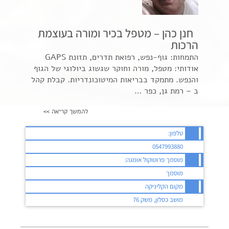
חנן כהן – מטפל בכיר ומורה בעוצמת
הרכות
התמחות: גוף-נפש, רפואת תדרים, תזונת GAPS
אודותי: מטפל, מורה וחוקר שגשוג ביולוגי של הגוף
והנפש. מתמקד בבריאות המיטוכונדריות. קבלת קהל
ב – רמת גן, כפר …
להמשך קריאה >>
טלפון:
0547993880
מוסמך פרוטוקול אומגה:
מוסמך
מקום הקליניקה
מושב כסלון, משק 76