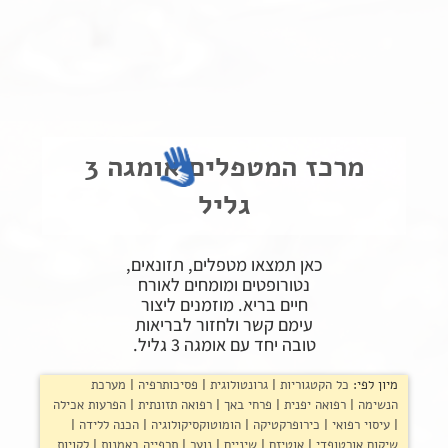
פרוטוקול אומגה
צור קשר
שקיפות זאת מהות- תשובות לשאלות נפוצות
הצהרת נגישות
מרכז המטפלים אומגה 3
גליל
כאן תמצאו מטפלים, תזונאים,
נטורופטים ומומחים לאורח
חיים בריא. מוזמנים ליצור
עימם קשר ולחזור לבריאות
טובה יחד עם אומגה 3 גליל.
מיון לפי:
כל הקטגוריות
גרונטולוגית
פסיכותרפיה
מערכת
הנשימה
רפואה יפנית
פרחי באך
רפואה תזונתית
הפרעות אכילה
עיסוי רפואי
כירופרקטיקה
הומוטוקסיקולוגיה
הכנה ללידה
שיקום אורטופדי
אוטיזם
שיניים
נוער
תרפייה באמנות
לקויות