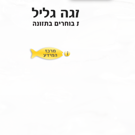
איך לתת לילדים?
תופעות לוואי
המלצות תזונת אומגה
מוצרים ושרותים
מרכז המטפלים
אומגה 3 גליל טרייה מהמקרר
מרכז המידע
סדנאות והרצאות
ויטמין E גליל
שמן MCT KETOIL
מגנזיום טאורט