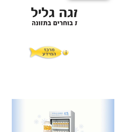
איך לתת לילדים?
תופעות לוואי
המלצות תזונת אומגה
מוצרים ושרותים
מרכז המטפלים
אומגה 3 גליל טרייה מהמקרר
מרכז המידע
סדנאות והרצאות
ויטמין E גליל
שמן MCT KETOIL
מגנזיום טאורט