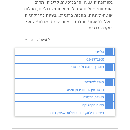
נטורופתית N.D והרבליסטית קלינית. תחום
התמחות: מחלות עיכול, מחלות מטבוליות, מחלות
אוטואימוניות, מחלות כרוניות, בעיות נוירולוגיות
כולל דכאונות חרדות ובעיות שינה. אודותיי: אני
רוקחת בוגרת …
להמשך קריאה >>
טלפון:
0549772900
מוסמך פרוטוקול אומגה:
-
מוסד לימודים:
הדסה עין כרם ורידמן חיפה
תעודת הסמכה
מקום הקליניקה
משרדי ריג'וס, רחוב פאולוס השישי, נצרת