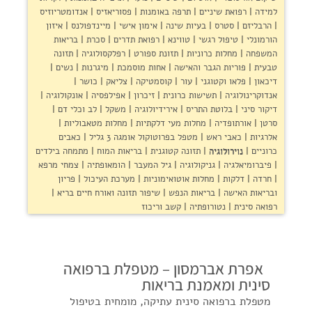
למידה
רפואת שיניים
תרפה באומנות
פסוריאזיס
אנדומטריוזיס
הרבליזם
סטרס
בעיות שינה
אימון אישי
מיינדפולנס
איזון
הורמונלי
טיפול רגשי
טווינא
רפואת תדרים
סכרת
בריאות
המשפחה
מחלות כרוניות
תזונת ספורט
רפלקסולוגיה
תזונה
טבעית
פוריות הגבר והאישה
אחות מוסמכת
מיגרנות
נשים
דיכאון
פלאו וקטוגני
עור
קוסמטיקה
צליאק
כושר
אנדוקרינולוגיה
תשישות כרונית
זיכרון
אפילפסיה
אונקולוגיה
דיקור סיני
בלוטת התריס
אירידיולוגיה
משקל
לב וכלי דם
סרטן
אורתופדיה
מחלות מעי דלקתיות
מחלות מטאבוליות
אלרגיות
כאבי ראש
מטפל בפרוטוקול אומגה 3 גליל
כאבים
כרוניים
נוירולוגיה
תזונה קטוגנית
בריאות המוח
מתמחה בילדים
פיברומיאלגיה
גניקולוגיה
גיל המעבר
הומאופתיה
צמחי מרפא
חרדה
דלקות
מחלות אוטואימוניות
מערכת העיכול
פריון
ובריאות האישה
בריאות הנפש
שיפור תזונה ואורח חיים בריא
רפואה סינית
נטורופתיה
קשב וריכוז
אפרת אברמסון – מטפלת ברפואה
סינית ומאמנת בריאות
מטפלת ברפואה סינית עתיקה, מומחית בטיפול