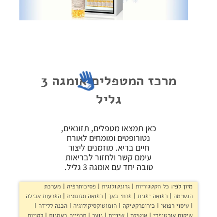
פרוטוקול אומגה
צור קשר
שקיפות זאת מהות- תשובות לשאלות נפוצות
הצהרת נגישות
מרכז המטפלים אומגה 3
גליל
כאן תמצאו מטפלים, תזונאים,
נטורופטים ומומחים לאורח
חיים בריא. מוזמנים ליצור
עימם קשר ולחזור לבריאות
טובה יחד עם אומגה 3 גליל.
מיון לפי:
כל הקטגוריות
גרונטולוגית
פסיכותרפיה
מערכת
הנשימה
רפואה יפנית
פרחי באך
רפואה תזונתית
הפרעות אכילה
עיסוי רפואי
כירופרקטיקה
הומוטוקסיקולוגיה
הכנה ללידה
שיקום אורטופדי
אוטיזם
שיניים
נוער
תרפייה באמנות
לקויות