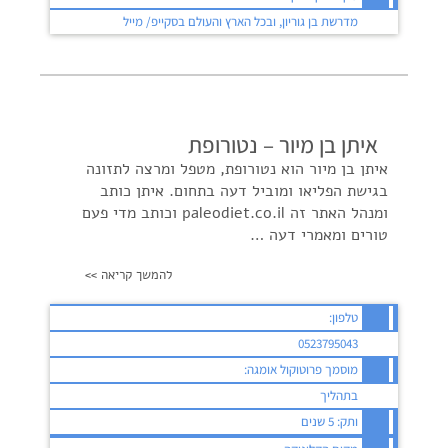
מדרשת בן גוריון, ובכל הארץ והעולם בסקייפ/ מייל
איתן בן מיור – נטורופת
איתן בן מיור הוא נטורופת, מטפל ומרצה לתזונה
בגישת הפליאו ומוביל דעה בתחום. איתן כותב
ומנהל האתר זה paleodiet.co.il וכותב מדי פעם
טורים ומאמרי דעה …
להמשך קריאה >>
טלפון:
0523795043
מוסמך פרוטוקול אומגה:
בתהליך
ותק: 5 שנים