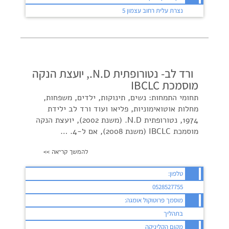
נצרת עלית רחוב עצמון 5
ורד לב- נטורופתית N.D., יועצת הנקה
מוסמכת IBCLC
תחומי התמחות: נשים, תינוקות, ילדים, משפחות,
מחלות אוטואימוניות, פליאו ועוד ורד לב ילידת
1974, נטורופתית N.D. (משנת 2002), יועצת הנקה
מוסמכת IBCLC (משנת 2008), אם ל-4. …
להמשך קריאה >>
טלפון:
0528527755
מוסמך פרוטוקול אומגה:
בתהליך
מקום הקליניקה