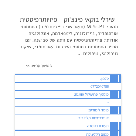
שירלי בוקאי פינצ'וק – פיזיותרפיסטית
תואר: M.Sc.PT (תואר שני בפיזיותרפיה) התמחות:
אורתופדיה, נוירולוגיה, לימפאדמה, אונקולוגיה
אודותי: פיזיותרפיסטית עם וותק של 20 שנה, עם
מספר התמחויות בתחומי השיקום האורתופדי, שיקום
נוירולוגי, טיפולים …
להמשך קריאה >>
טלפון:
0772040786
מוסמך פרוטוקול אומגה:
-
מוסד לימודים:
אוניברסיטת תל אביב
תעודת הסמכה
מקום הקליניקה