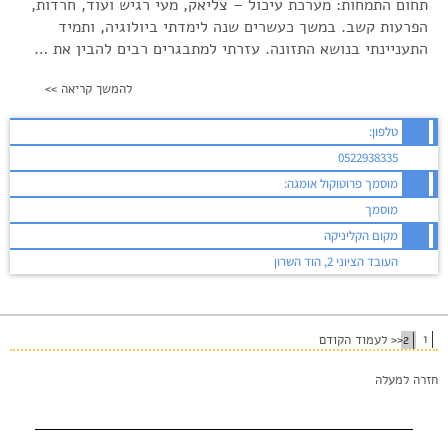
תחום התמחות: מערכת עיכול – צליאק, מעי רגיש ועוד, חרדות,
הפרעות קשב. במשך כעשרים שנה לימדתי ביולוגיה, ותמיד
התעניינתי בנושא התזונה. עזרתי למתבגרים רבים להבין את …
להמשך קריאה >>
טלפון:
0522938335
מוסמך פרוטוקול אומגה:
מוסמך
מקום הקליניקה
העובד הציוני 2, הוד השרון
1
2
לעמוד הקודם >>
חזרה למעלה