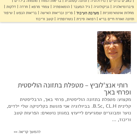
סדנאות והרצאות
כאבים כרוניים
נוירולוגיה
תזונה קטוגנית
בריאות המוח
מתמחה בילדים
פיברומיאלגיה
גניקולוגיה
גיל המעבר
הומאופתיה
צמחי מרפא
חרדה
דלקות
מחלות אוטואימוניות
מערכת העיכול
פריון ובריאות האישה
בריאות הנפש
שיפור
צור קשר
תזונה ואורח חיים בריא
רפואה סינית
נטורופתיה
קשב וריכוז
הצהרת נגישות
רותי אנצ'לוביץ – מטפלת בתזונה הוליסטית
ופרחי באך
מקצוע: מטפלת בתזונה הוליסטית, פרחי באך, הרבליסטית
קלינית B.Sc, CL.H. בביולוגיה אני פוגשת בקליניקה שלי ילדים,
נוער ומבוגרים שמגיעים לייעוץ במגוון נושאים: הפרעות קשב
וריכוז, …
להמשך קריאה >>