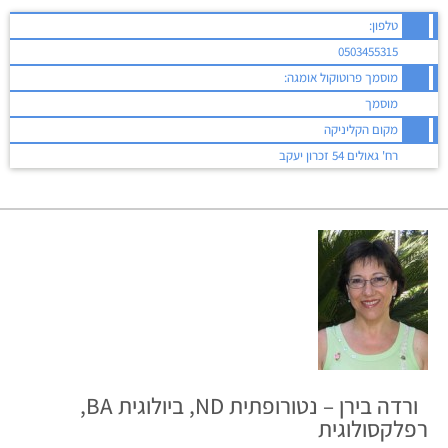
טלפון:
0503455315
מוסמך פרוטוקול אומגה:
מוסמך
מקום הקליניקה
רח' גאולים 54 זכרון יעקב
ורדה בירן – נטורופתית ND, ביולוגית BA,
רפלקסולוגית