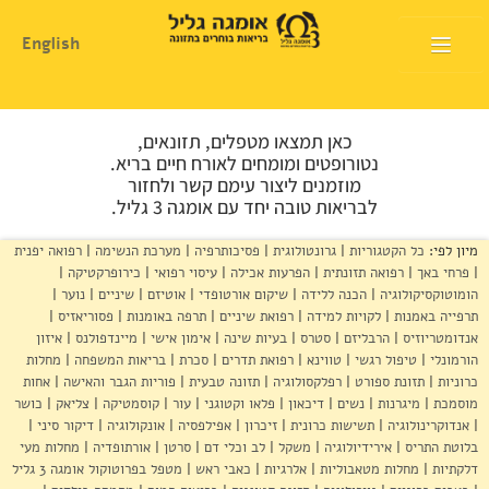
English
דף הבית
כאן תמצאו מטפלים, תזונאים,
אודות
נטורופטים ומומחים לאורח חיים בריא.
מוזמנים ליצור עימם קשר ולחזור
לבריאות טובה יחד עם אומגה 3 גליל.
המלצות שימוש
מיון לפי:
כל הקטגוריות
גרונטולוגית
פסיכותרפיה
מערכת הנשימה
רפואה יפנית
חנות
פרחי באך
רפואה תזונתית
הפרעות אכילה
עיסוי רפואי
כירופרקטיקה
הומוטוקסיקולוגיה
הכנה ללידה
שיקום אורטופדי
אוטיזם
שיניים
נוער
היכן להשיג
תרפייה באמנות
לקויות למידה
רפואת שיניים
תרפה באומנות
פסוריאזיס
אנדומטריוזיס
הרבליזם
סטרס
בעיות שינה
אימון אישי
מיינדפולנס
איזון
מוצרים ושרותים
הורמונלי
טיפול רגשי
טווינא
רפואת תדרים
סכרת
בריאות המשפחה
מחלות
כרוניות
תזונת ספורט
רפלקסולוגיה
תזונה טבעית
פוריות הגבר והאישה
אחות
מרכז המטפלים
מוסמכת
מיגרנות
נשים
דיכאון
פלאו וקטוגני
עור
קוסמטיקה
צליאק
כושר
אנדוקרינולוגיה
תשישות כרונית
זיכרון
אפילפסיה
אונקולוגיה
דיקור סיני
מרכז המידע
בלוטת התריס
אירידיולוגיה
משקל
לב וכלי דם
סרטן
אורתופדיה
מחלות מעי
דלקתיות
מחלות מטאבוליות
אלרגיות
כאבי ראש
מטפל בפרוטוקול אומגה 3 גליל