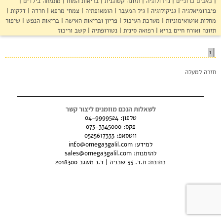
סדנאות והרצאות
כאבים כרוניים
נוירולוגיה
תזונה קטוגנית
בריאות המוח
מתמחה בילדים
פיברומיאלגיה
גניקולוגיה
גיל המעבר
הומאופתיה
צמחי מרפא
חרדה
דלקות
מחלות אוטואימוניות
מערכת העיכול
פריון ובריאות האישה
בריאות הנפש
שיפור
צור קשר
תזונה ואורח חיים בריא
רפואה סינית
נטורופתיה
קשב וריכוז
הצהרת נגישות
1
חזרה למעלה
לשאלות הנכם מוזמנים ליצור קשר
טלפון:
04-9999524
פקס: 073-3345000
ווטסאפ:
0525617333
למידע:
info@omega3galil.com
להזמנות:
sales@omega3galil.com
כתובת: ת.ד. 35 שכניה | ד.נ משגב 2018300