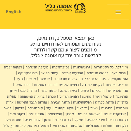
English
דף הבית
כאן תמצאו מטפלים, תזונאים,
אודות
נטורופטים ומומחים לאורח חיים בריא.
מוזמנים ליצור עימם קשר ולחזור
לבריאות טובה יחד עם אומגה 3 גליל.
המלצות שימוש
מיון לפי:
כל הקטגוריות
גרונטולוגית
פסיכותרפיה
מערכת הנשימה
רפואה יפנית
חנות
פרחי באך
רפואה תזונתית
הפרעות אכילה
עיסוי רפואי
כירופרקטיקה
הומוטוקסיקולוגיה
הכנה ללידה
שיקום אורטופדי
אוטיזם
שיניים
נוער
היכן להשיג
תרפייה באמנות
לקויות למידה
רפואת שיניים
תרפה באומנות
פסוריאזיס
אנדומטריוזיס
הרבליזם
סטרס
בעיות שינה
אימון אישי
מיינדפולנס
איזון
מוצרים ושרותים
הורמונלי
טיפול רגשי
טווינא
רפואת תדרים
סכרת
בריאות המשפחה
מחלות
כרוניות
תזונת ספורט
רפלקסולוגיה
תזונה טבעית
פוריות הגבר והאישה
אחות
מרכז המטפלים
מוסמכת
מיגרנות
נשים
דיכאון
פלאו וקטוגני
עור
קוסמטיקה
צליאק
כושר
אנדוקרינולוגיה
תשישות כרונית
זיכרון
אפילפסיה
אונקולוגיה
דיקור סיני
מרכז המידע
בלוטת התריס
אירידיולוגיה
משקל
לב וכלי דם
סרטן
אורתופדיה
מחלות מעי
דלקתיות
מחלות מטאבוליות
אלרגיות
כאבי ראש
מטפל בפרוטוקול אומגה 3 גליל