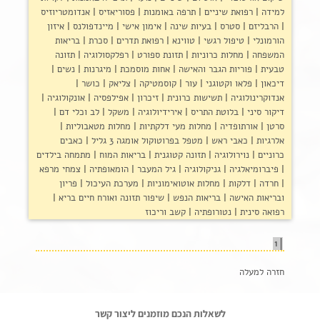
למידה
רפואת שיניים
תרפה באומנות
פסוריאזיס
אנדומטריוזיס
הרבליזם
סטרס
בעיות שינה
אימון אישי
מיינדפולנס
איזון
הורמונלי
טיפול רגשי
טווינא
רפואת תדרים
סכרת
בריאות
המשפחה
מחלות כרוניות
תזונת ספורט
רפלקסולוגיה
תזונה
טבעית
פוריות הגבר והאישה
אחות מוסמכת
מיגרנות
נשים
דיכאון
פלאו וקטוגני
עור
קוסמטיקה
צליאק
כושר
אנדוקרינולוגיה
תשישות כרונית
זיכרון
אפילפסיה
אונקולוגיה
דיקור סיני
בלוטת התריס
אירידיולוגיה
משקל
לב וכלי דם
סרטן
אורתופדיה
מחלות מעי דלקתיות
מחלות מטאבוליות
אלרגיות
כאבי ראש
מטפל בפרוטוקול אומגה 3 גליל
כאבים
כרוניים
נוירולוגיה
תזונה קטוגנית
בריאות המוח
מתמחה בילדים
פיברומיאלגיה
גניקולוגיה
גיל המעבר
הומאופתיה
צמחי מרפא
חרדה
דלקות
מחלות אוטואימוניות
מערכת העיכול
פריון
ובריאות האישה
בריאות הנפש
שיפור תזונה ואורח חיים בריא
רפואה סינית
נטורופתיה
קשב וריכוז
1
חזרה למעלה
לשאלות הנכם מוזמנים ליצור קשר