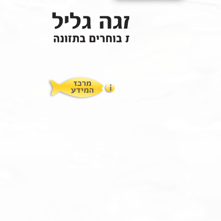
איך לתת לילדים?
תופעות לוואי
המלצות תזונת אומגה
מוצרים ושרותים
מרכז המטפלים
אומגה 3 גליל טרייה מהמקרר
מרכז המידע
סדנאות והרצאות
ויטמין E גליל
שמן MCT KETOIL
מגנזיום טאורט