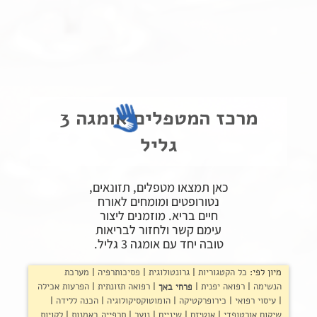
פרוטוקול אומגה
צור קשר
שקיפות זאת מהות- תשובות לשאלות נפוצות
הצהרת נגישות
מרכז המטפלים אומגה 3
גליל
כאן תמצאו מטפלים, תזונאים,
נטורופטים ומומחים לאורח
חיים בריא. מוזמנים ליצור
עימם קשר ולחזור לבריאות
טובה יחד עם אומגה 3 גליל.
מיון לפי:
כל הקטגוריות
גרונטולוגית
פסיכותרפיה
מערכת
הנשימה
רפואה יפנית
פרחי באך
רפואה תזונתית
הפרעות אכילה
עיסוי רפואי
כירופרקטיקה
הומוטוקסיקולוגיה
הכנה ללידה
שיקום אורטופדי
אוטיזם
שיניים
נוער
תרפייה באמנות
לקויות