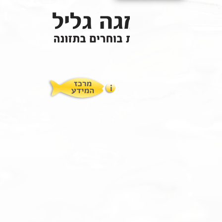
תופעות לוואי
המלצות תזונת אומגה
מוצרים ושרותים
מרכז המטפלים
אומגה 3 גליל טרייה מהמקרר
מרכז המידע
סדנאות והרצאות
ויטמין E גליל
שמן MCT KETOIL
מגנזיום טאורט
פרוטוקול אומגה