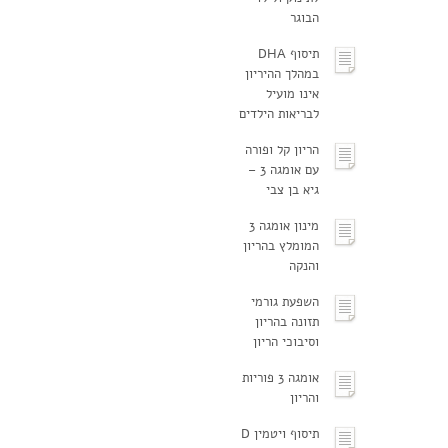
הבוגר
תיסוף DHA
במהלך ההיריון
אינו מועיל
לבריאות הילדים
הריון קל ופורה
עם אומגה 3 –
גיא בן צבי
מינון אומגה 3
המומלץ בהריון
והנקה
השפעת גורמי
תזונה בהריון
וסיבוכי הריון
אומגה 3 פוריות
והריון
תיסוף ויטמין D