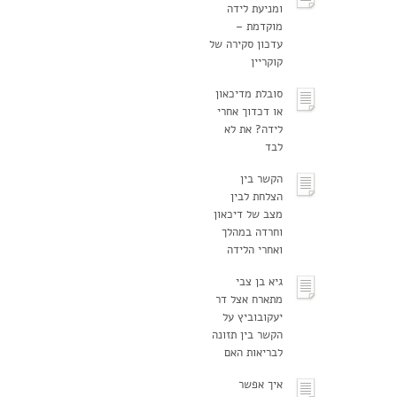
ומניעת לידה
מוקדמת –
עדכון סקירה של
קוקריין
סובלת מדיכאון
או דכדוך אחרי
לידה? את לא
לבד
הקשר בין
הצלחת לבין
מצב של דיכאון
וחרדה במהלך
ואחרי הלידה
גיא בן צבי
מתארח אצל דר
יעקובוביץ על
הקשר בין תזונה
לבריאות האם
איך אפשר