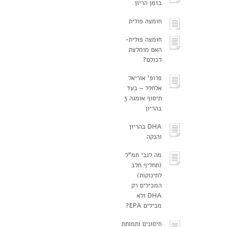
בזמן הריון
חומצה פולית
חומצה פולית-
האם מומלצת
לכולם?
פרופ' אוריאל
אלחלל – בעד
תיסוף אומגה 3
בהריון
DHA בהריון
והנקה
מה לגבי תמ"ל
(תחליף חלב
לתינוקות)
המכילים רק
DHA ולא
מכילים EPA?
חיסונים ותמותת