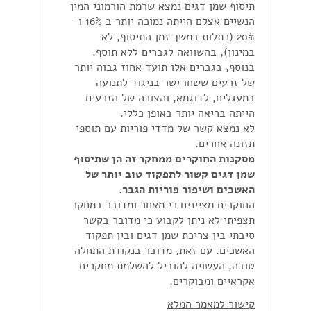
תיסוף שמן דגים נמצא שרמת הורמוני המין
הנשיים אצלם הייתה נמוכה יותר ב 16% ו-
20% (כתלות במשך זמן התיסוף, לא
במינון), בהשוואה לגברים ללא תוסף.
בנוסף, בגברים אלו תועד אחוז גבוה יותר
של זרעים ששחו ישר בניגוד לתנועה
במעגלים, לדוגמא, והצורה של הזרעים
הייתה בריאה יותר באופן כללי.
לא נמצא קשר של מדדי פוריות עם תוספי
תזונה אחרים.
מסקנות החוקרים ממחקר זה הן שתיסוף
שמן דגים קשור לתפקוד טוב יותר של
האשכים ושיפור פוריות הגבר.
החוקרים מציינים כי מאחר ומדובר במחקר
תצפיתי לא ניתן לקבוע כי מדובר בקשר
סיבתי בין צריכת שמן דגים ובין תפקוד
האשכים. עם זאת, מדובר בנקודת התחלה
טובה, העשויה להוביל להשלמת מחקרים
אקראיים ומבוקרים.
קישור למאמר המלא