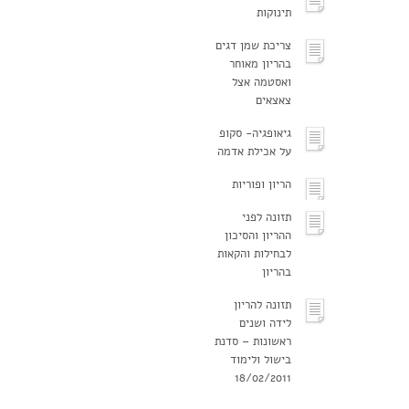
תינוקות
צריכת שמן דגים
בהריון מאוחר
ואסטמה אצל
צאצאים
גיאופגיה- סקופ
על אכילת אדמה
הריון ופוריות
תזונה לפני
ההריון והסיכון
לבחילות והקאות
בהריון
תזונה להריון
לידה ושנים
ראשונות – סדנת
בישול ולימוד
18/02/2011