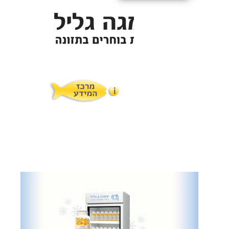
תופעות לוואי
המלצות תזונת אומגה
מוצרים ושרותים
מרכז המטפלים
אומגה 3 גליל טרייה מהמקרר
מרכז המידע
סדנאות והרצאות
ויטמין E גליל
שמן MCT KETOIL
מגנזיום טאורט
פרוטוקול אומגה