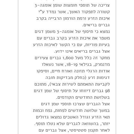
צריכה של תוספי חומצות שומן אומגה-3
קשורה לתפקוד האשך, אשר נמדד ע"י
איכות הזרע ורמת הורמון הרבייה בקרב
גברים בריאים.
נמצא כי תיסוף של אומגה-3 משמן דגים
משפר את איכות הזרע בקרב גברים עם
בעיות פוריות, עם כי הקשר לאיכות הזרע
אצל גברים בריאים אינו ידוע.
מחקר זה כלל מעל 1,600 גברים צעירים
מדנמרק, בגילאי 18-19, אשר נשאלו
אודות הרגלי תזונה ואורח חיים, וסיפקו
דגימות זרע (כחלק מבדיקות חובה
לקביעת התאמתם לשירות צבאי), מתוכם
98 גברים דיווחו על תיסוף של שמן דגים
בשלושת החודשים הקודמים.
אצל הגברים שצרכו תוספי שמן דגים
במשך שלושה חודשים לפחות, נפח וכמות
תאי הזרע וגודל האשכים נמצאו גדולים
יותר, בהשוואה לגברים שלא נטלו תוסף.
לאחר תקנון סטטיסטי, אצל גברים עם