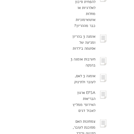
להפחית סיכון
לאלרגיות או
מחלות
אוטואימוניות
כבר מההריון?
אומגה 3 בהריון
ומניעה של
אסטמה בילדות
חשיבות אומגה 3
בהנקה
אומגה 3 לאם,
לעובר ולתינוק
EFSA ארגון
הבריאות
האירופי ממליץ
לאכול דגים
צמחונות האם
מסוכנת לעובר,
לתינוק ולילד